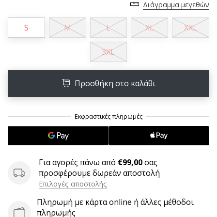
9 λεπτά ανάγνωσης
Διάγραμμα μεγεθών
Weplayvolleyball
S
M
L
XL
XXL
Πρόγραμμα
Συνεργατών
3XL
Έχετε
τον
δικό
Προσθήκη στο καλάθι
σας
ιστότοπο,
ιστολόγιο,
σελίδα
στο
Facebook
ή
φόρουμ
Για αγορές πάνω από
€99,00
σας
συζητήσεων;
προσφέρουμε δωρεάν αποστολή
Αφήστε
Επιλογές αποστολής
τα
Πληρωμή με κάρτα online ή άλλες μέθοδοι
να
πληρωμής
σας