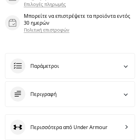
Επιλογές πληρωμής
αποφέρουν
έσοδα.
Μπορείτε να επιστρέψετε τα προϊόντα εντός
…
30 ημερών
Πολιτική επιστροφών
Εμφάνιση
όλων
των
Παράμετροι
άρθρων
Περιγραφή
Περισσότερα από Under Armour
Under Armour