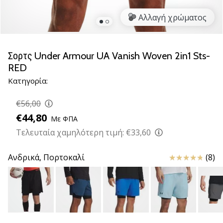
βόλεϊ
Αλλαγή χρώματος
Είστε
λάτρης
του
Σορτς Under Armour UA Vanish Woven 2in1 Sts-
βόλεϊ
RED
όπως
Κατηγορία:
εμείς;
Ελάτε
€56,00
μαζί
μας
€44,80
Με ΦΠΑ
ως
Τελευταία χαμηλότερη τιμή:
€33,60
πρεσβευτής
της
Κριτικές
Ανδρικά,
Πορτοκαλί
(8)
μάρκας
μας.
11. 8. 2022
•