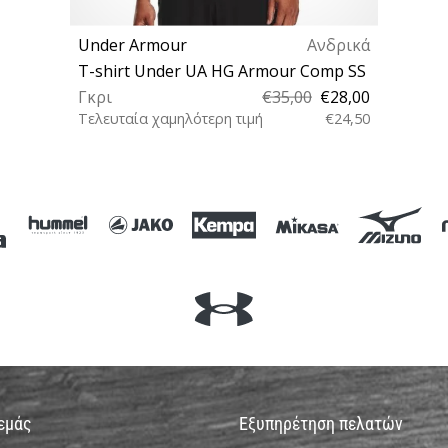
Under Armour
Ανδρικά
T-shirt Under UA HG Armour Comp SS
Γκρι
€35,00
€28,00
Τελευταία χαμηλότερη τιμή
€24,50
XS S M L XL XXL 3XL 4XL
 εμάς
Εξυπηρέτηση πελατών