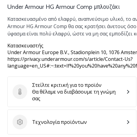
Under Armour HG Armour Comp μπλουζάκι
Κατασκευασμένο από ελαφρύ, αναπνεύσιμο υλικό, το α
Armour HG Armour Comp θα σας κρατήσει άνετους όσο 
ύφασμα είναι πολύ ελαφρύ, ώστε να μη σας εμποδίζει 
Κατασκευαστής
Under Armour Europe B.V.
, Stadionplein 10, 1076 Amste
https://privacy.underarmour.com/s/article/Contact-Us?
language=en_US#:~:text=If%20you%20have%20any%2
Στείλτε κριτική για το προϊόν
Θα θέλαμε να διαβάσουμε τη γνώμη
Στείλτε κριτική για το προϊόν
σας
Τεχνολογία προϊόντων
Τεχνολογία προϊόντων