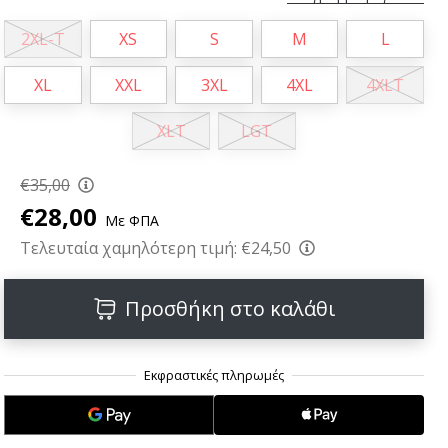
2XL-T
XS
S
M
L
XL
XXL
3XL
4XL
4XLT
XLT
LGT
€35,00
€28,00
Με ΦΠΑ
Τελευταία χαμηλότερη τιμή:
€24,50
Προσθήκη στο καλάθι