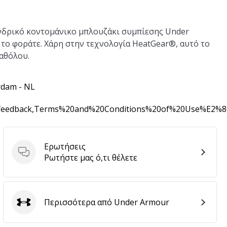
νδρικό κοντομάνικο μπλουζάκι συμπίεσης Under
το φοράτε. Χάρη στην τεχνολογία HeatGear®, αυτό το
καθόλου.
rdam - NL
0feedback,Terms%20and%20Conditions%20of%20Use%E2%
Ερωτήσεις
Ερωτήσεις
Ρωτήστε μας ό,τι θέλετε
Περισσότερα από Under Armour
Under Armour