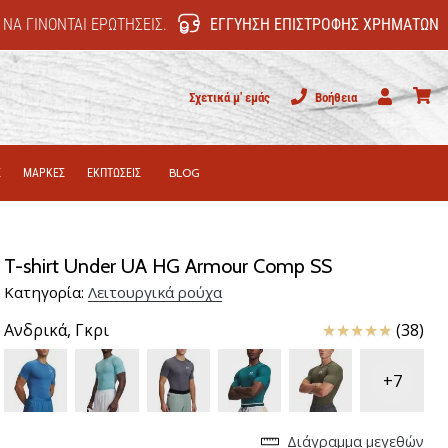
 ΝΑ ΓΊΝΟΝΤΑΙ ΕΡΩΤΉΣΕΙΣ.
ΕΓΓΎΗΣΗ ΕΠΙΣΤΡΟΦΉΣ ΧΡΗΜΆΤΩΝ
Σχετικά μ' εμάς
Βοήθεια
Χρήστης
καλάθι
Σ
ΜΑΡΚΕΣ
ΕΚΠΤΩΣΕΙΣ
BLOG
T-shirt Under UA HG Armour Comp SS
Κατηγορία:
Λειτουργικά ρούχα
Κριτικές
Ανδρικά,
Γκρι
(38)
+7
Διάγραμμα μεγεθών