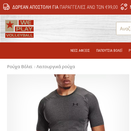
ΔΩΡΕΆΝ ΑΠΟΣΤΟΛΉ ΓΙΑ
ΠΑΡΑΓΓΕΛΊΕΣ ΆΝΩ ΤΩΝ €99,00
WePlayVolleyball.gr
ΝΕΕΣ ΑΦΙΞΕΙΣ
ΠΑΠΟΎΤΣΙΑ ΒΌΛΕΪ
Ρ
Ρούχα Βόλεϊ
Λειτουργικά ρούχα