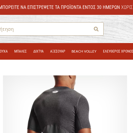
ΜΠΟΡΕΊΤΕ ΝΑ ΕΠΙΣΤΡΈΨΕΤΕ ΤΑ ΠΡΟΪΌΝΤΑ ΕΝΤΌΣ 30 ΗΜΕΡΏΝ
ΧΩΡΊΣ
Αναζήτηση
ΟΎΧΑ
ΜΠΑΛΕΣ
ΔΊΧΤΥΑ
ΑΞΕΣΟΥΑΡ
BEACH VOLLEY
ΕΛΕΥΘΕΡΟΣ ΧΡΟΝΟ