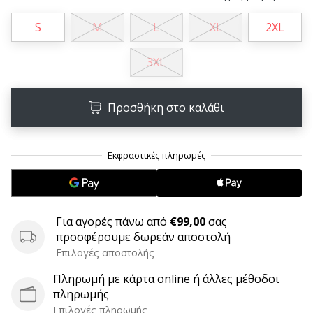
9 λεπτά ανάγνωσης
Weplayvolleyball
S
M
L
XL
2XL
Πρόγραμμα
Συνεργατών
3XL
Έχετε
τον
Προσθήκη στο καλάθι
δικό
σας
ιστότοπο,
ιστολόγιο,
σελίδα
στο
Facebook
ή
Για αγορές πάνω από
€99,00
σας
φόρουμ
προσφέρουμε δωρεάν αποστολή
συζητήσεων;
Επιλογές αποστολής
Αφήστε
Πληρωμή με κάρτα online ή άλλες μέθοδοι
τα
πληρωμής
να
σας
Επιλογές πληρωμής