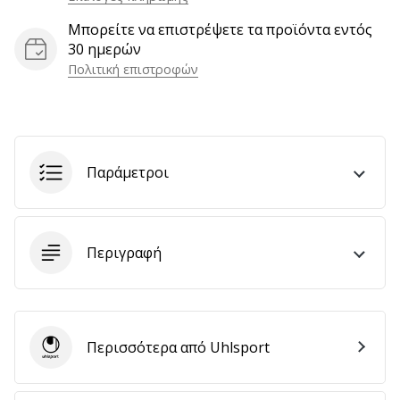
αποφέρουν
Μπορείτε να επιστρέψετε τα προϊόντα εντός
έσοδα.
30 ημερών
…
Πολιτική επιστροφών
Εμφάνιση
όλων
Παράμετροι
των
άρθρων
Περιγραφή
Περισσότερα από Uhlsport
Uhlsport