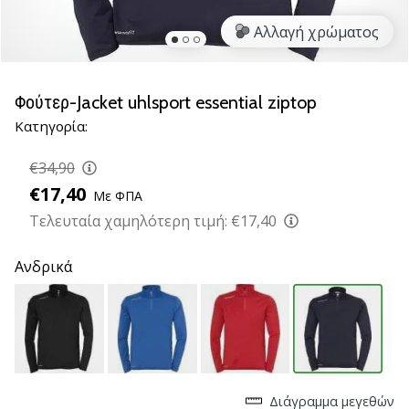
βόλεϊ
Αλλαγή χρώματος
Είστε
λάτρης
του
Φούτερ-Jacket uhlsport essential ziptop
βόλεϊ
Κατηγορία:
όπως
εμείς;
€34,90
Ελάτε
μαζί
€17,40
Με ΦΠΑ
μας
Τελευταία χαμηλότερη τιμή:
€17,40
ως
πρεσβευτής
Ανδρικά
της
μάρκας
μας.
11. 8. 2022
•
Διάγραμμα μεγεθών