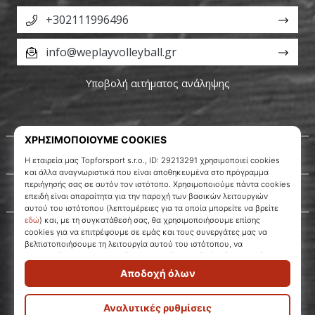
+302111996496
info@weplayvolleyball.gr
Υποβολή αιτήματος ανάληψης
Σχετικά μ' εμάς
Εξυπηρέτηση πελατών
WePlayVolleyball.gr