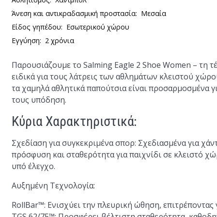
Άνεση και αντικραδασμική προστασία:
Μεσαία
Είδος γηπέδου:
Εσωτερικού χώρου
Εγγύηση:
2 χρόνια
Παρουσιάζουμε το
Salming Eagle 2 Shoe Women
– τη τ
ειδικά για τους λάτρεις των αθλημάτων κλειστού χώρο
τα χαμηλά αθλητικά παπούτσια είναι προσαρμοσμένα γι
τους υπόδηση.
Κύρια Χαρακτηριστικά:
Σχεδίαση για συγκεκριμένα σπορ
: Σχεδιασμένα για χά
πρόσφυση και σταθερότητα για παιχνίδι σε κλειστό χώρ
υπό έλεγχο.
Αυξημένη Τεχνολογία
:
RollBar™
: Ενισχύει την πλευρική ώθηση, επιτρέποντας
TGS 62/75™
: Προσφέρει βέλτιστη σταθερότητα, καθοδη