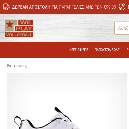
ΔΩΡΕΆΝ ΑΠΟΣΤΟΛΉ ΓΙΑ
ΠΑΡΑΓΓΕΛΊΕΣ ΆΝΩ ΤΩΝ €99,00
WePlayVolleyball.gr
ΝΕΕΣ ΑΦΙΞΕΙΣ
ΠΑΠΟΎΤΣΙΑ ΒΌΛΕΪ
Ρ
Εκπτώσεις