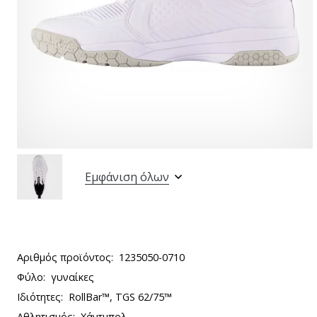
Εμφάνιση όλων
Αριθμός προϊόντος:
1235050-0710
Φύλο:
γυναίκες
Ιδιότητες:
RollBar™, TGS 62/75™
Αθλητισμός:
Χάντμπολ