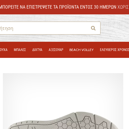
ΜΠΟΡΕΊΤΕ ΝΑ ΕΠΙΣΤΡΈΨΕΤΕ ΤΑ ΠΡΟΪΌΝΤΑ ΕΝΤΌΣ 30 ΗΜΕΡΏΝ
ΧΩΡΊΣ
Αναζήτηση
ΟΎΧΑ
ΜΠΑΛΕΣ
ΔΊΧΤΥΑ
ΑΞΕΣΟΥΑΡ
BEACH VOLLEY
ΕΛΕΥΘΕΡΟΣ ΧΡΟΝΟ