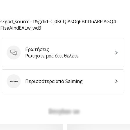
-oss?gad_source=1&gclid=Cj0KCQiAsOq6BhDuARIsAGQ4-
8FtsaAindEALw_wcB
Ερωτήσεις
Ερωτήσεις
Ρωτήστε μας ό,τι θέλετε
Περισσότερα από Salming
Salming