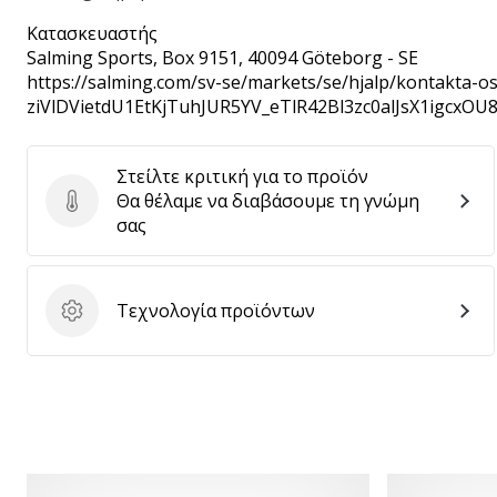
Κατασκευαστής
Salming Sports
, Box 9151, 40094 Göteborg - SE
https://salming.com/sv-se/markets/se/hjalp/kontakta
ziVlDVietdU1EtKjTuhJUR5YV_eTlR42Bl3zc0alJsX1igcxOU
Στείλτε κριτική για το προϊόν
Θα θέλαμε να διαβάσουμε τη γνώμη
Στείλτε κριτική για το προϊόν
σας
Τεχνολογία προϊόντων
Τεχνολογία προϊόντων