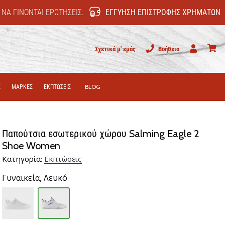
 ΝΑ ΓΊΝΟΝΤΑΙ ΕΡΩΤΉΣΕΙΣ.
ΕΓΓΎΗΣΗ ΕΠΙΣΤΡΟΦΉΣ ΧΡΗΜΆΤΩΝ
Σχετικά μ' εμάς
Βοήθεια
Χρήστης
καλάθι
Σ
ΜΑΡΚΕΣ
ΕΚΠΤΩΣΕΙΣ
BLOG
Παπούτσια εσωτερικού χώρου Salming Eagle 2
Shoe Women
Κατηγορία:
Εκπτώσεις
Γυναικεία,
Λευκό