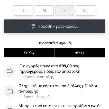
9 λεπτά ανάγνωσης
Weplayvolleyball
S
M
L
XL
Πρόγραμμα
Συνεργατών
Προσθήκη στο καλάθι
Έχετε
τον
δικό
σας
ιστότοπο,
ιστολόγιο,
σελίδα
στο
Για αγορές πάνω από
€99,00
σας
Facebook
προσφέρουμε δωρεάν αποστολή
ή
Επιλογές αποστολής
φόρουμ
Πληρωμή με κάρτα online ή άλλες μέθοδοι
συζητήσεων;
πληρωμής
Αφήστε
Επιλογές πληρωμής
τα
να
Μπορείτε να επιστρέψετε τα προϊόντα εντός
σας