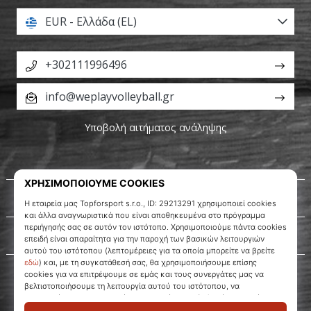
EUR - Ελλάδα (EL)
+302111996496
info@weplayvolleyball.gr
Υποβολή αιτήματος ανάληψης
Σχετικά μ' εμάς
Εξυπηρέτηση πελατών