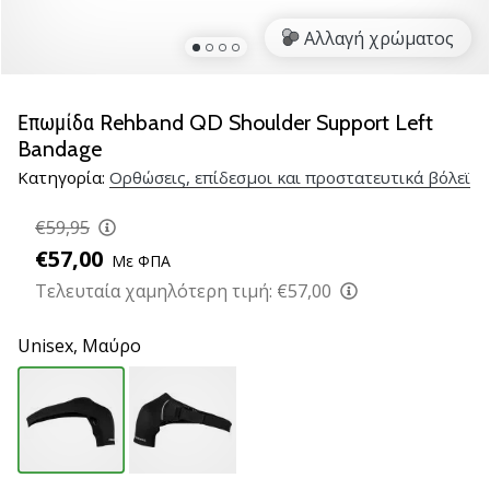
βόλεϊ
Αλλαγή χρώματος
Είστε
λάτρης
του
Επωμίδα Rehband QD Shoulder Support Left
βόλεϊ
Bandage
όπως
Κατηγορία:
Ορθώσεις, επίδεσμοι και προστατευτικά βόλεϊ
εμείς;
Ελάτε
€59,95
μαζί
μας
€57,00
Με ΦΠΑ
ως
Τελευταία χαμηλότερη τιμή:
€57,00
πρεσβευτής
της
Unisex,
Μαύρο
μάρκας
μας.
11. 8. 2022
•