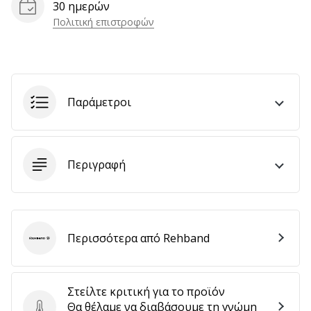
30 ημερών
αποφέρουν
Πολιτική επιστροφών
έσοδα.
…
Εμφάνιση
Παράμετροι
όλων
των
άρθρων
Περιγραφή
Περισσότερα από Rehband
Rehband
Στείλτε κριτική για το προϊόν
Θα θέλαμε να διαβάσουμε τη γνώμη