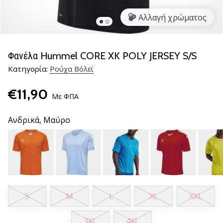
βόλεϊ
Αλλαγή χρώματος
Είστε
λάτρης
του
Φανέλα Hummel CORE XK POLY JERSEY S/S
βόλεϊ
Κατηγορία:
Ρούχα Βόλεϊ
όπως
εμείς;
€11,90
Ελάτε
Με ΦΠΑ
μαζί
μας
Ανδρικά,
Μαύρο
ως
πρεσβευτής
της
μάρκας
μας.
S
M
L
XL
XXL
11. 8. 2022
•
3XL
4XL