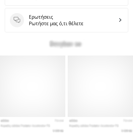
αποφέρουν
έσοδα.
Ερωτήσεις
…
Ερωτήσεις
Ρωτήστε μας ό,τι θέλετε
Εμφάνιση
όλων
των
άρθρων