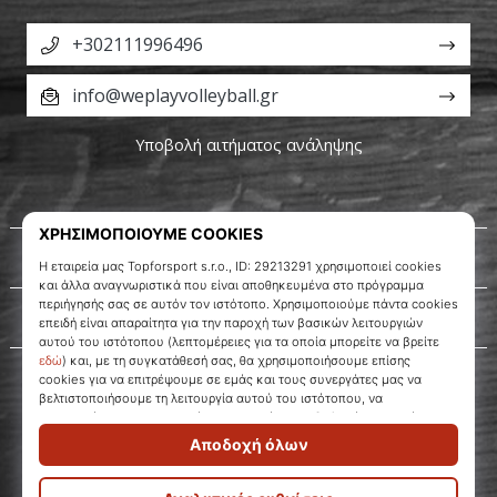
+302111996496
info@weplayvolleyball.gr
Υποβολή αιτήματος ανάληψης
Σχετικά μ' εμάς
Εξυπηρέτηση πελατών
WePlayVolleyball.gr