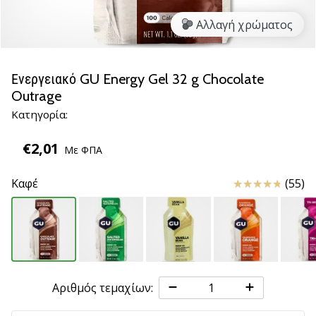
βόλεϊ
Αλλαγή χρώματος
Είστε
λάτρης
του
Ενεργειακό GU Energy Gel 32 g Chocolate
βόλεϊ
Outrage
όπως
Κατηγορία:
εμείς;
Ελάτε
€2,01
μαζί
Με ΦΠΑ
μας
ως
Κριτικές
Καφέ
(55)
πρεσβευτής
της
μάρκας
μας.
11. 8. 2022
Αριθμός τεμαχίων:
•