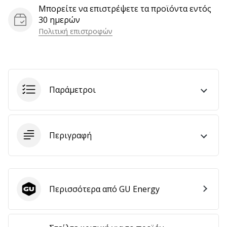
Μπορείτε να επιστρέψετε τα προϊόντα εντός
αποφέρουν
30 ημερών
έσοδα.
…
Πολιτική επιστροφών
Εμφάνιση
όλων
Παράμετροι
των
άρθρων
Περιγραφή
Περισσότερα από GU Energy
GU Energy