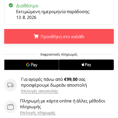
9 λεπτά ανάγνωσης
Διαθέσιμο
Weplayvolleyball
Εκτιμώμενη ημερομηνία παράδοσης:
Πρόγραμμα
13. 8. 2026
Συνεργατών
Έχετε
τον
Προσθήκη στο καλάθι
δικό
σας
.
.
.
ιστότοπο,
ιστολόγιο,
σελίδα
στο
Facebook
Για αγορές πάνω από
€99,00
σας
ή
προσφέρουμε δωρεάν αποστολή
φόρουμ
Επιλογές αποστολής
συζητήσεων;
Αφήστε
Πληρωμή με κάρτα online ή άλλες μέθοδοι
τα
πληρωμής
να
Επιλογές πληρωμής
σας