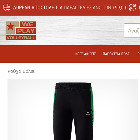
ΔΩΡΕΆΝ ΑΠΟΣΤΟΛΉ ΓΙΑ
ΠΑΡΑΓΓΕΛΊΕΣ ΆΝΩ ΤΩΝ €99,00
WePlayVolleyball.gr
ΝΕΕΣ ΑΦΙΞΕΙΣ
ΠΑΠΟΎΤΣΙΑ ΒΌΛΕΪ
Ρ
Ρούχα Βόλεϊ