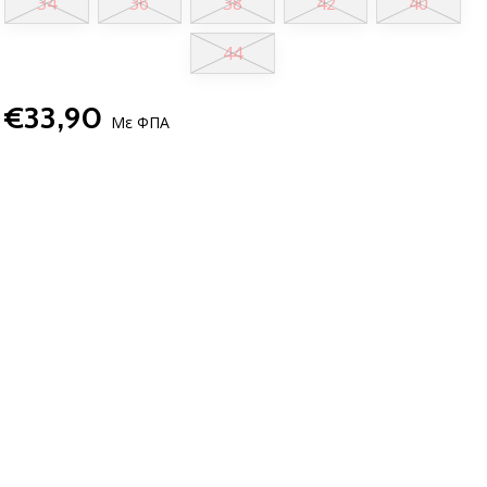
34
36
38
42
40
44
€33,90
Με ΦΠΑ