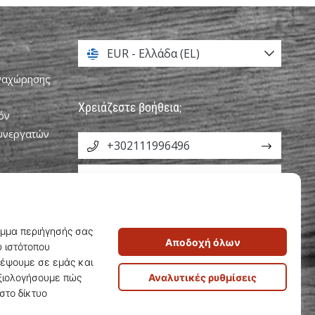
EUR - Ελλάδα (EL)
αναχώρησης
Χρειάζεστε βοήθεια;
όν
Συνεργατών
+302111996496
info@weplayvolleyball.gr