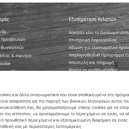
 εμάς
Εξυπηρέτηση πελατών
εμάς
Ασκήστε εδώ το δικαίωμα υπ
 Πρεσβευτών
Επιστροφή παραγγελίας
 θυγατρικών
Αξίωση για ελαττωματικό προϊ
Weplayvolleyball Πρόγραμμα 
ασίας & καριέρα
Αποστολή και πληρωμή
ookie
Βρείτε το σωστό μέγεθος
ροϋποθέσεις
Επικοινωνία
Συχνές ερωτήσεις
Πολιτική απορρήτου
Πρόγραμμα Πρεσβευτών
© 2010 – 2026
WePlayVolleyball.gr