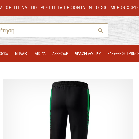
ΜΠΟΡΕΊΤΕ ΝΑ ΕΠΙΣΤΡΈΨΕΤΕ ΤΑ ΠΡΟΪΌΝΤΑ ΕΝΤΌΣ 30 ΗΜΕΡΏΝ
ΧΩΡΊΣ
Αναζήτηση
ΟΎΧΑ
ΜΠΑΛΕΣ
ΔΊΧΤΥΑ
ΑΞΕΣΟΥΑΡ
BEACH VOLLEY
ΕΛΕΥΘΕΡΟΣ ΧΡΟΝΟ