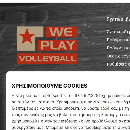
Σχετικά μ'
Σχετικά μ' 
Πρόγραμμα
Πρόγραμμα
Θέσεις εργ
Ρυθμίσεις c
Όροι και Π
WePlayVolleyball.gr