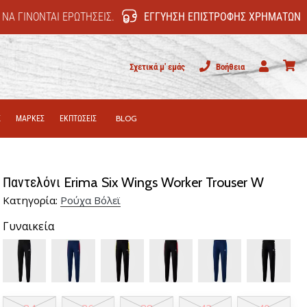
 ΝΑ ΓΊΝΟΝΤΑΙ ΕΡΩΤΉΣΕΙΣ.
ΕΓΓΎΗΣΗ ΕΠΙΣΤΡΟΦΉΣ ΧΡΗΜΆΤΩΝ
Σχετικά μ' εμάς
Βοήθεια
Χρήστης
καλάθι
Σ
ΜΑΡΚΕΣ
ΕΚΠΤΩΣΕΙΣ
BLOG
Παντελόνι Erima Six Wings Worker Trouser W
Κατηγορία:
Ρούχα Βόλεϊ
Γυναικεία