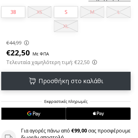
38
XS
S
M
L
XL
€44,99
€22,50
Με ΦΠΑ
Τελευταία χαμηλότερη τιμή:
€22,50
Προσθήκη στο καλάθι
Για αγορές πάνω από
€99,00
σας προσφέρουμε
δωρεάν αποστολή