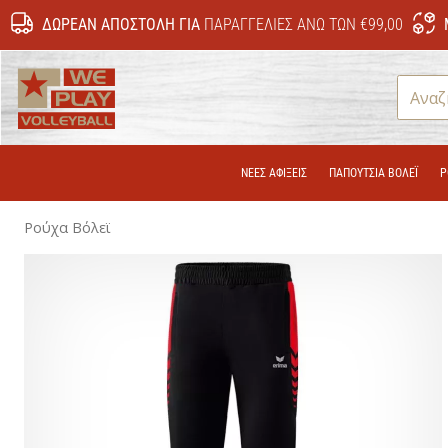
ΔΩΡΕΆΝ ΑΠΟΣΤΟΛΉ ΓΙΑ
ΠΑΡΑΓΓΕΛΊΕΣ ΆΝΩ ΤΩΝ €99,00
WePlayVolleyball.gr
ΝΕΕΣ ΑΦΙΞΕΙΣ
ΠΑΠΟΎΤΣΙΑ ΒΌΛΕΪ
Ρ
Ρούχα Βόλεϊ