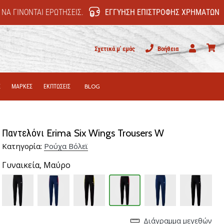
 ΝΑ ΓΊΝΟΝΤΑΙ ΕΡΩΤΉΣΕΙΣ.
ΕΓΓΎΗΣΗ ΕΠΙΣΤΡΟΦΉΣ ΧΡΗΜΆΤΩΝ
Σχετικά μ' εμάς
Βοήθεια
Χρήστης
καλάθι
Σ
ΜΑΡΚΕΣ
ΕΚΠΤΩΣΕΙΣ
BLOG
Παντελόνι Erima Six Wings Trousers W
Κατηγορία:
Ρούχα Βόλεϊ
Γυναικεία,
Μαύρο
Διάγραμμα μεγεθών