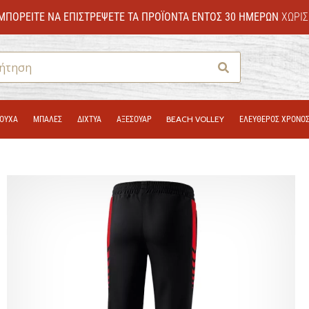
ΜΠΟΡΕΊΤΕ ΝΑ ΕΠΙΣΤΡΈΨΕΤΕ ΤΑ ΠΡΟΪΌΝΤΑ ΕΝΤΌΣ 30 ΗΜΕΡΏΝ
ΧΩΡΊΣ
Αναζήτηση
ΟΎΧΑ
ΜΠΑΛΕΣ
ΔΊΧΤΥΑ
ΑΞΕΣΟΥΑΡ
BEACH VOLLEY
ΕΛΕΥΘΕΡΟΣ ΧΡΟΝΟ