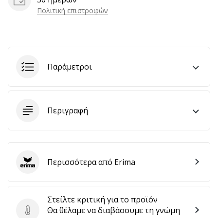
αποφέρουν
Πολιτική επιστροφών
έσοδα.
…
Παράμετροι
Εμφάνιση
όλων
των
άρθρων
Περιγραφή
Περισσότερα από Erima
Erima
Στείλτε κριτική για το προϊόν
Θα θέλαμε να διαβάσουμε τη γνώμη
Στείλτε κριτική για το προϊόν