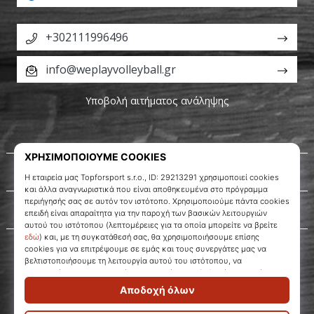
+302111996496
info@weplayvolleyball.gr
Υποβολή αιτήματος ανάληψης
Σχετικά μ' εμάς
Εξυπηρέτηση πελατών
WePlayVolleyball.gr