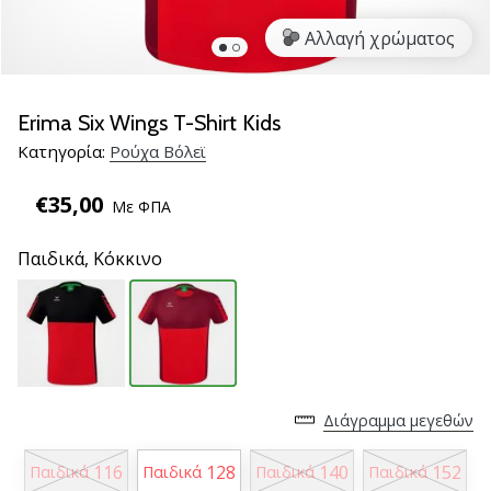
βόλεϊ
Αλλαγή χρώματος
Είστε
λάτρης
του
Erima Six Wings T-Shirt Kids
βόλεϊ
Κατηγορία:
Ρούχα Βόλεϊ
όπως
εμείς;
€35,00
Ελάτε
Με ΦΠΑ
μαζί
μας
Παιδικά,
Κόκκινο
ως
πρεσβευτής
της
μάρκας
μας.
Διάγραμμα μεγεθών
11. 8. 2022
•
116
128
140
152
Παιδικά
Παιδικά
Παιδικά
Παιδικά