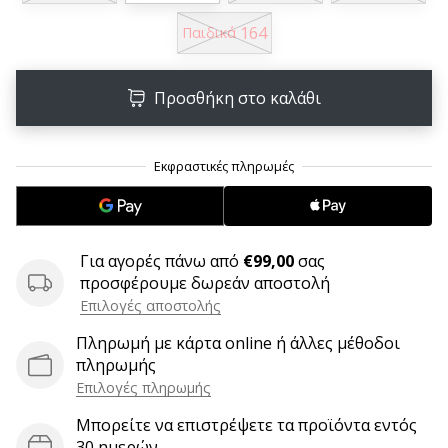
9 λεπτά ανάγνωσης
164
Weplayvolleyball
Παιδικά
Πρόγραμμα
Συνεργατών
Προσθήκη στο καλάθι
Έχετε
τον
δικό
σας
ιστότοπο,
ιστολόγιο,
σελίδα
Για αγορές πάνω από
€99,00
σας
στο
προσφέρουμε δωρεάν αποστολή
Facebook
Επιλογές αποστολής
ή
φόρουμ
Πληρωμή με κάρτα online ή άλλες μέθοδοι
συζητήσεων;
πληρωμής
Αφήστε
Επιλογές πληρωμής
τα
να
Μπορείτε να επιστρέψετε τα προϊόντα εντός
σας
30 ημερών