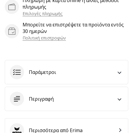
Πληρωμή με κάρτα online ή άλλες μέθοδοι
αποφέρουν
πληρωμής
έσοδα.
Επιλογές πληρωμής
…
Μπορείτε να επιστρέψετε τα προϊόντα εντός
30 ημερών
Πολιτική επιστροφών
Εμφάνιση
όλων
των
άρθρων
Παράμετροι
Περιγραφή
Περισσότερα από Erima