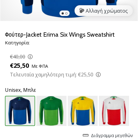
βόλεϊ
Αλλαγή χρώματος
Είστε
λάτρης
του
Φούτερ-Jacket Erima Six Wings Sweatshirt
βόλεϊ
Κατηγορία:
όπως
εμείς;
€40,00
Ελάτε
μαζί
€25,50
Με ΦΠΑ
μας
Τελευταία χαμηλότερη τιμή:
€25,50
ως
πρεσβευτής
Unisex,
Μπλε
της
μάρκας
μας.
11. 8. 2022
•
Διάγραμμα μεγεθών