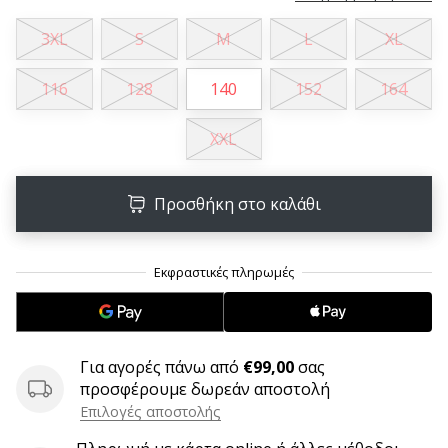
9 λεπτά ανάγνωσης
Weplayvolleyball
3XL
S
M
L
XL
Πρόγραμμα
Συνεργατών
116
128
140
152
164
Έχετε
τον
XXL
δικό
σας
ιστότοπο,
Προσθήκη στο καλάθι
ιστολόγιο,
σελίδα
στο
Facebook
ή
φόρουμ
συζητήσεων;
Για αγορές πάνω από
€99,00
σας
Αφήστε
προσφέρουμε δωρεάν αποστολή
τα
Επιλογές αποστολής
να
σας