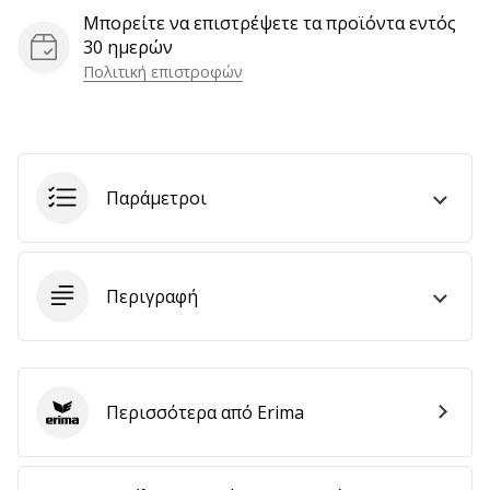
αποφέρουν
Μπορείτε να επιστρέψετε τα προϊόντα εντός
έσοδα.
30 ημερών
…
Πολιτική επιστροφών
Εμφάνιση
όλων
Παράμετροι
των
άρθρων
Περιγραφή
Περισσότερα από Erima
Erima