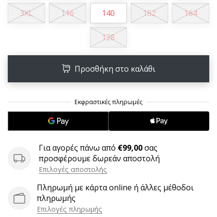
9 λεπτά ανάγνωσης
3XL
116
140
152
164
Weplayvolleyball
Πρόγραμμα
128
Συνεργατών
Έχετε
τον
Προσθήκη στο καλάθι
δικό
σας
ιστότοπο,
ιστολόγιο,
σελίδα
στο
Facebook
Για αγορές πάνω από
€99,00
σας
ή
προσφέρουμε δωρεάν αποστολή
φόρουμ
Επιλογές αποστολής
συζητήσεων;
Αφήστε
Πληρωμή με κάρτα online ή άλλες μέθοδοι
τα
πληρωμής
να
Επιλογές πληρωμής
σας