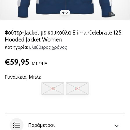
βόλεϊ
Είστε
λάτρης
του
Φούτερ-Jacket με κουκούλα Erima Celebrate 125
βόλεϊ
Hooded Jacket Women
όπως
Κατηγορία:
Ελεύθερος χρόνος
εμείς;
Ελάτε
€59,95
μαζί
Με ΦΠΑ
μας
ως
Γυναικεία,
Μπλε
πρεσβευτής
της
36
42
μάρκας
μας.
11. 8. 2022
•
Παράμετροι