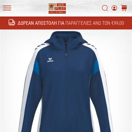
Ανακάλυψε
τις
Αναζήτη
καλάθ
τεχνικές
WePlayVolleyball.gr
ενημερώσεις
ΔΩΡΕΆΝ ΑΠΟΣΤΟΛΉ ΓΙΑ
ΠΑΡΑΓΓΕΛΊΕΣ ΆΝΩ ΤΩΝ €99,00
Αναζήτησ
και
μάθε
αν
αξίζει
να…
11. 8. 2022
•
6 λεπτά ανάγνωσης
Γίνετε
πρεσβευτής
της
μάρκας
μας
στο