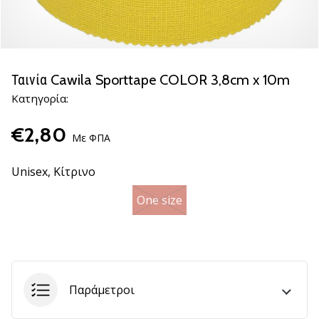
βόλεϊ
Είστε
λάτρης
του
Ταινία Cawila Sporttape COLOR 3,8cm x 10m
βόλεϊ
Κατηγορία:
όπως
εμείς;
€2,80
Ελάτε
Με ΦΠΑ
μαζί
μας
Unisex,
Κίτρινο
ως
πρεσβευτής
One size
της
μάρκας
μας.
11. 8. 2022
Παράμετροι
•