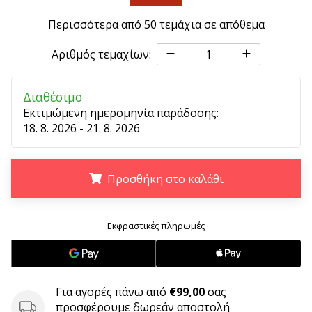
9 λεπτά ανάγνωσης
Weplayvolleyball
Περισσότερα από 50 τεμάχια σε απόθεμα
Πρόγραμμα
Αριθμός τεμαχίων:
Συνεργατών
Έχετε
τον
Διαθέσιμο
δικό
Εκτιμώμενη ημερομηνία παράδοσης:
σας
18. 8. 2026 - 21. 8. 2026
ιστότοπο,
ιστολόγιο,
σελίδα
Προσθήκη στο καλάθι
στο
Facebook
.
.
.
ή
φόρουμ
συζητήσεων;
Αφήστε
τα
Για αγορές πάνω από
€99,00
σας
να
προσφέρουμε δωρεάν αποστολή
σας