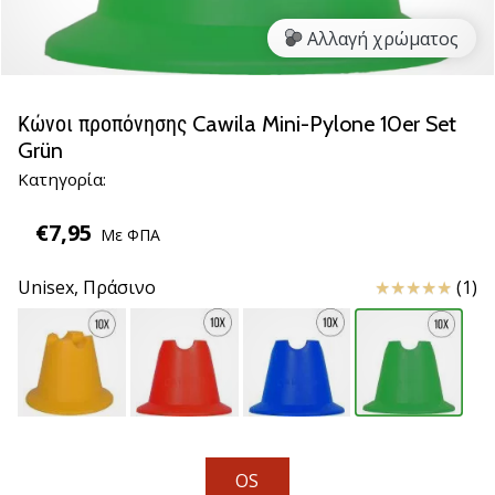
βόλεϊ
Αλλαγή χρώματος
Είστε
λάτρης
του
Κώνοι προπόνησης Cawila Mini-Pylone 10er Set
βόλεϊ
Grün
όπως
Κατηγορία:
εμείς;
Ελάτε
€7,95
μαζί
Με ΦΠΑ
μας
ως
Κριτικές
Unisex,
Πράσινο
(1)
πρεσβευτής
της
μάρκας
μας.
11. 8. 2022
•
OS