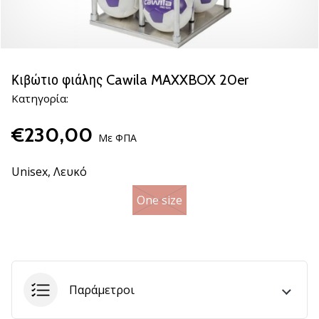
βόλεϊ
Είστε
λάτρης
του
Κιβώτιο φιάλης Cawila MAXXBOX 20er
βόλεϊ
Κατηγορία:
όπως
εμείς;
€230,00
Ελάτε
Με ΦΠΑ
μαζί
μας
Unisex,
Λευκό
ως
πρεσβευτής
One size
της
μάρκας
μας.
11. 8. 2022
Παράμετροι
•