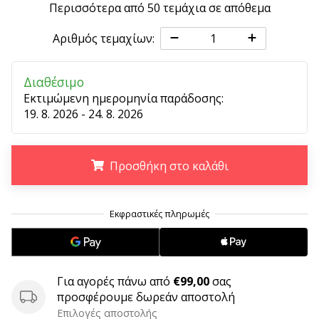
9 λεπτά ανάγνωσης
Περισσότερα από 50 τεμάχια σε απόθεμα
Weplayvolleyball
Αριθμός τεμαχίων:
Πρόγραμμα
Συνεργατών
Έχετε
Διαθέσιμο
τον
Εκτιμώμενη ημερομηνία παράδοσης:
δικό
19. 8. 2026 - 24. 8. 2026
σας
ιστότοπο,
ιστολόγιο,
Προσθήκη στο καλάθι
σελίδα
στο
.
.
.
Facebook
ή
φόρουμ
συζητήσεων;
Αφήστε
Για αγορές πάνω από
€99,00
σας
τα
προσφέρουμε δωρεάν αποστολή
να
Επιλογές αποστολής
σας