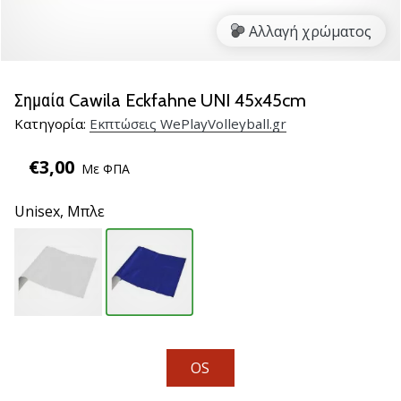
βόλεϊ
Αλλαγή χρώματος
Είστε
λάτρης
του
Σημαία Cawila Eckfahne UNI 45x45cm
βόλεϊ
Κατηγορία:
Εκπτώσεις WePlayVolleyball.gr
όπως
εμείς;
€3,00
Ελάτε
Με ΦΠΑ
μαζί
μας
Unisex,
Μπλε
ως
πρεσβευτής
της
μάρκας
μας.
11. 8. 2022
OS
•