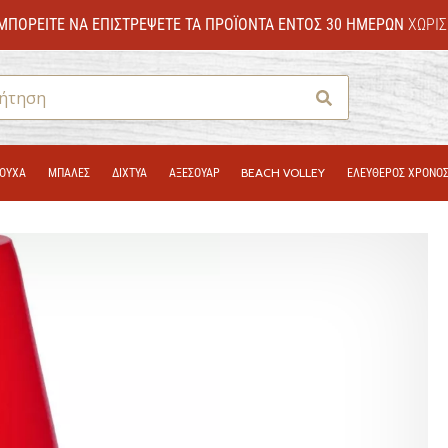
ΜΠΟΡΕΊΤΕ ΝΑ ΕΠΙΣΤΡΈΨΕΤΕ ΤΑ ΠΡΟΪΌΝΤΑ ΕΝΤΌΣ 30 ΗΜΕΡΏΝ
ΧΩΡΊΣ
Αναζήτηση
ΟΎΧΑ
ΜΠΑΛΕΣ
ΔΊΧΤΥΑ
ΑΞΕΣΟΥΑΡ
BEACH VOLLEY
ΕΛΕΥΘΕΡΟΣ ΧΡΟΝΟ