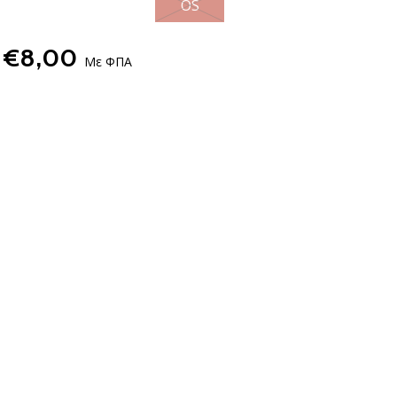
OS
€8,00
Με ΦΠΑ