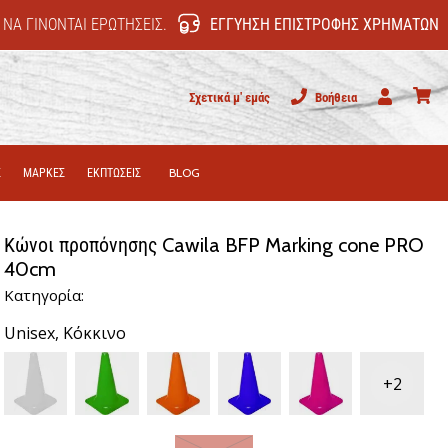
 ΝΑ ΓΊΝΟΝΤΑΙ ΕΡΩΤΉΣΕΙΣ.
ΕΓΓΎΗΣΗ ΕΠΙΣΤΡΟΦΉΣ ΧΡΗΜΆΤΩΝ
Σχετικά μ' εμάς
Βοήθεια
Χρήστης
καλάθι
Σ
ΜΑΡΚΕΣ
ΕΚΠΤΩΣΕΙΣ
BLOG
Κώνοι προπόνησης Cawila BFP Marking cone PRO
40cm
Κατηγορία:
Unisex,
Κόκκινο
+2