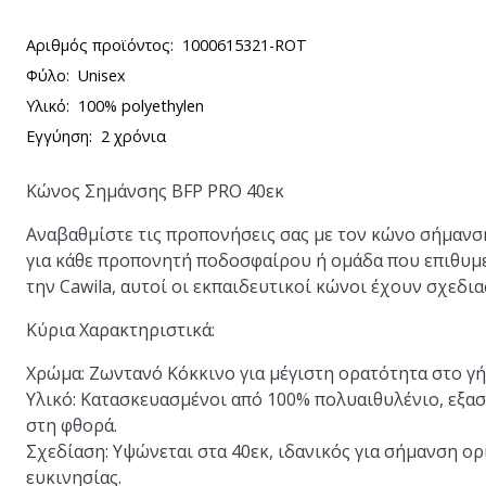
Αριθμός προϊόντος:
1000615321-ROT
Φύλο:
Unisex
Υλικό:
100% polyethylen
Εγγύηση:
2 χρόνια
Κώνος Σημάνσης BFP PRO 40εκ
Αναβαθμίστε τις προπονήσεις σας με τον κώνο σήμανσ
για κάθε προπονητή ποδοσφαίρου ή ομάδα που επιθυμεί
την Cawila, αυτοί οι εκπαιδευτικοί κώνοι έχουν σχεδι
Κύρια Χαρακτηριστικά:
Χρώμα:
Ζωντανό Κόκκινο για μέγιστη ορατότητα στο γ
Υλικό:
Κατασκευασμένοι από 100% πολυαιθυλένιο, εξασ
στη φθορά.
Σχεδίαση:
Υψώνεται στα 40εκ, ιδανικός για σήμανση 
ευκινησίας.