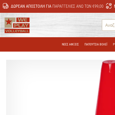
ΔΩΡΕΆΝ ΑΠΟΣΤΟΛΉ ΓΙΑ
ΠΑΡΑΓΓΕΛΊΕΣ ΆΝΩ ΤΩΝ €99,00
WePlayVolleyball.gr
ΝΕΕΣ ΑΦΙΞΕΙΣ
ΠΑΠΟΎΤΣΙΑ ΒΌΛΕΪ
Ρ