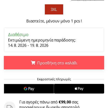
9 λεπτά ανάγνωσης
Weplayvolleyball
3XL
Πρόγραμμα
Συνεργατών
Βιαστείτε, μένουν μόνο
1 pcs
!
Έχετε
τον
Διαθέσιμο
δικό
Εκτιμώμενη ημερομηνία παράδοσης:
σας
14. 8. 2026 - 19. 8. 2026
ιστότοπο,
ιστολόγιο,
σελίδα
Προσθήκη στο καλάθι
στο
Facebook
ή
.
.
.
φόρουμ
συζητήσεων;
Αφήστε
τα
να
Για αγορές πάνω από
€99,00
σας
σας
προσφέρουμε δωρεάν αποστολή