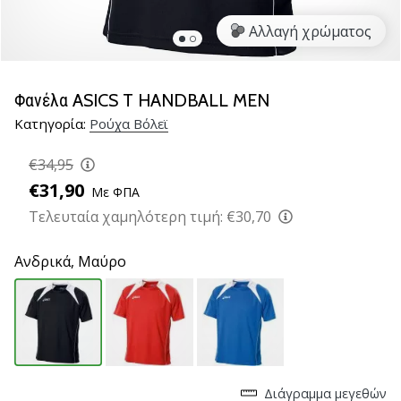
βόλεϊ
Αλλαγή χρώματος
Είστε
λάτρης
του
Φανέλα ASICS T HANDBALL MEN
βόλεϊ
Κατηγορία:
Ρούχα Βόλεϊ
όπως
εμείς;
€34,95
Ελάτε
μαζί
€31,90
Με ΦΠΑ
μας
Τελευταία χαμηλότερη τιμή:
€30,70
ως
πρεσβευτής
Ανδρικά,
Μαύρο
της
μάρκας
μας.
11. 8. 2022
•
Διάγραμμα μεγεθών