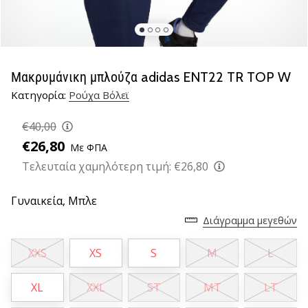
βόλεϊ
Είστε
λάτρης
του
Μακρυμάνικη μπλούζα adidas ENT22 TR TOP W
βόλεϊ
Κατηγορία:
Ρούχα Βόλεϊ
όπως
εμείς;
€40,00
Ελάτε
μαζί
€26,80
Με ΦΠΑ
μας
Τελευταία χαμηλότερη τιμή:
€26,80
ως
πρεσβευτής
Γυναικεία,
Μπλε
της
μάρκας
Διάγραμμα μεγεθών
μας.
XXS
XS
S
M
L
11. 8. 2022
XL
XXL
ST
MT
LT
•