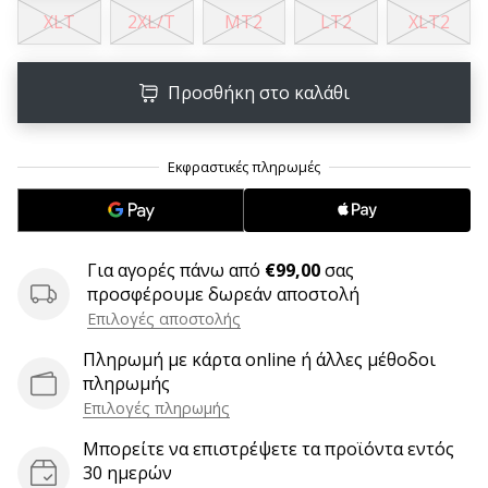
9 λεπτά ανάγνωσης
XLT
2XL/T
MT2
LT2
XLT2
Weplayvolleyball
Πρόγραμμα
Συνεργατών
Προσθήκη στο καλάθι
Έχετε
τον
δικό
σας
ιστότοπο,
ιστολόγιο,
σελίδα
Για αγορές πάνω από
€99,00
σας
στο
προσφέρουμε δωρεάν αποστολή
Facebook
Επιλογές αποστολής
ή
Πληρωμή με κάρτα online ή άλλες μέθοδοι
φόρουμ
πληρωμής
συζητήσεων;
Επιλογές πληρωμής
Αφήστε
τα
Μπορείτε να επιστρέψετε τα προϊόντα εντός
να
30 ημερών
σας