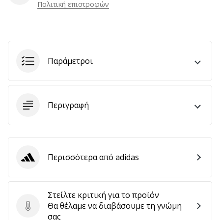
Πολιτική επιστροφών
αποφέρουν
έσοδα.
…
Παράμετροι
Εμφάνιση
όλων
των
Περιγραφή
άρθρων
Περισσότερα από adidas
adidas
Στείλτε κριτική για το προϊόν
Θα θέλαμε να διαβάσουμε τη γνώμη
Στείλτε κριτική για το προϊόν
σας