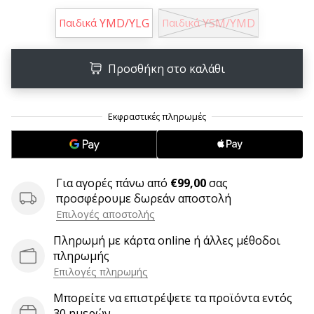
9 λεπτά ανάγνωσης
YMD/YLG
YSM/YMD
Weplayvolleyball
Παιδικά
Παιδικά
Πρόγραμμα
Συνεργατών
Προσθήκη στο καλάθι
Έχετε
τον
δικό
σας
ιστότοπο,
ιστολόγιο,
σελίδα
Για αγορές πάνω από
€99,00
σας
στο
προσφέρουμε δωρεάν αποστολή
Facebook
Επιλογές αποστολής
ή
φόρουμ
Πληρωμή με κάρτα online ή άλλες μέθοδοι
συζητήσεων;
πληρωμής
Αφήστε
Επιλογές πληρωμής
τα
να
Μπορείτε να επιστρέψετε τα προϊόντα εντός
σας
30 ημερών