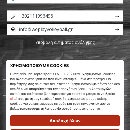
+302111996496
info@weplayvolleyball.gr
Υποβολή αιτήματος ανάληψης
Σχετικά μ' εμάς
Εξυπηρέτηση πελατών
WePlayVolleyball.gr