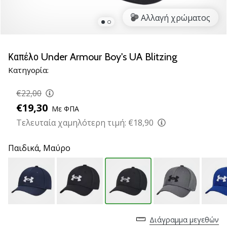
βόλεϊ
Αλλαγή χρώματος
Είστε
λάτρης
του
Καπέλο Under Armour Boy's UA Blitzing
βόλεϊ
Κατηγορία:
όπως
εμείς;
€22,00
Ελάτε
μαζί
€19,30
Με ΦΠΑ
μας
Τελευταία χαμηλότερη τιμή:
€18,90
ως
πρεσβευτής
Παιδικά,
Μαύρο
της
μάρκας
μας.
11. 8. 2022
•
Διάγραμμα μεγεθών