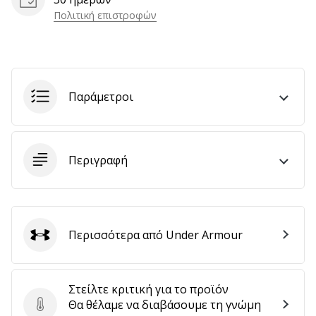
αποφέρουν
Πολιτική επιστροφών
έσοδα.
…
Παράμετροι
Εμφάνιση
όλων
των
άρθρων
Περιγραφή
Περισσότερα από Under Armour
Under Armour
Στείλτε κριτική για το προϊόν
Θα θέλαμε να διαβάσουμε τη γνώμη
Στείλτε κριτική για το προϊόν