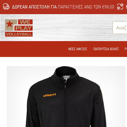
ΔΩΡΕΆΝ ΑΠΟΣΤΟΛΉ ΓΙΑ
ΠΑΡΑΓΓΕΛΊΕΣ ΆΝΩ ΤΩΝ €99,00
WePlayVolleyball.gr
ΝΕΕΣ ΑΦΙΞΕΙΣ
ΠΑΠΟΎΤΣΙΑ ΒΌΛΕΪ
Ρ