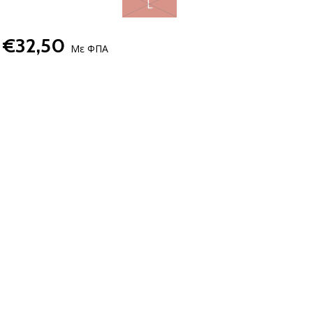
L
€32,50
Με ΦΠΑ