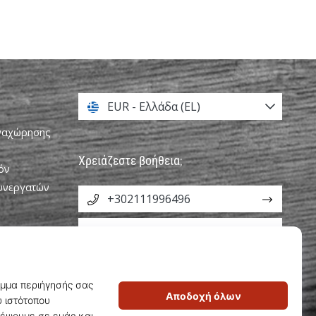
EUR - Ελλάδα (EL)
αναχώρησης
Χρειάζεστε βοήθεια;
όν
Συνεργατών
+302111996496
info@weplayvolleyball.gr