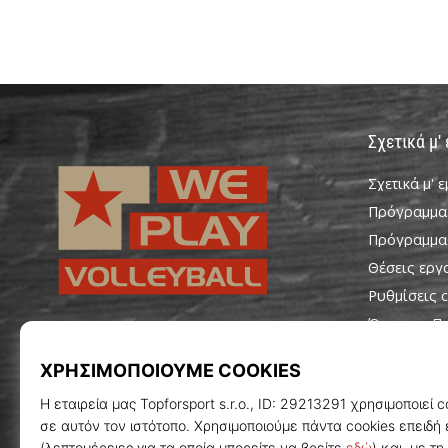
Σχετικά μ'
Σχετικά μ' 
Πρόγραμμα
Πρόγραμμα
Θέσεις εργ
Ρυθμίσεις c
Όροι και Π
WePlayVolleyball.gr