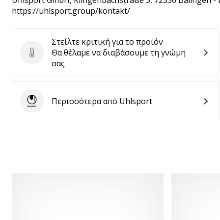
Uhlsport GmbH
, Klingenbachstraße 3, 72336 Balingen -
https://uhlsport.group/kontakt/
Στείλτε κριτική για το προϊόν
Θα θέλαμε να διαβάσουμε τη γνώμη
Στείλτε κριτική για το προϊόν
σας
Περισσότερα από Uhlsport
Uhlsport