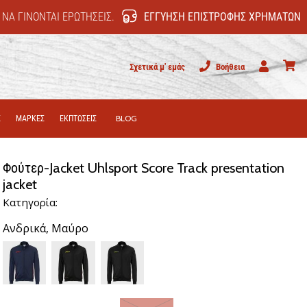
 ΝΑ ΓΊΝΟΝΤΑΙ ΕΡΩΤΉΣΕΙΣ.
ΕΓΓΎΗΣΗ ΕΠΙΣΤΡΟΦΉΣ ΧΡΗΜΆΤΩΝ
Σχετικά μ' εμάς
Βοήθεια
Χρήστης
καλάθι
Σ
ΜΑΡΚΕΣ
ΕΚΠΤΩΣΕΙΣ
BLOG
Φούτερ-Jacket Uhlsport Score Track presentation
jacket
Κατηγορία:
Ανδρικά,
Μαύρο