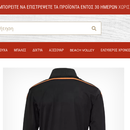
ΜΠΟΡΕΊΤΕ ΝΑ ΕΠΙΣΤΡΈΨΕΤΕ ΤΑ ΠΡΟΪΌΝΤΑ ΕΝΤΌΣ 30 ΗΜΕΡΏΝ
ΧΩΡΊΣ
Αναζήτηση
ΟΎΧΑ
ΜΠΑΛΕΣ
ΔΊΧΤΥΑ
ΑΞΕΣΟΥΑΡ
BEACH VOLLEY
ΕΛΕΥΘΕΡΟΣ ΧΡΟΝΟ