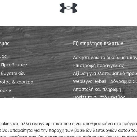
 εμάς
Εξυπηρέτηση πελατών
εμάς
Ασκήστε εδώ το δικαίωμα υπ
 Πρεσβευτών
Επιστροφή παραγγελίας
 θυγατρικών
Αξίωση για ελαττωματικό προϊ
Weplayvolleyball Πρόγραμμα 
ασίας & καριέρα
Αποστολή και πληρωμή
ookie
Βρείτε το σωστό μέγεθος
ροϋποθέσεις
Επικοινωνία
Συχνές ερωτήσεις
Πολιτική απορρήτου
Πρόγραμμα Πρεσβευτών