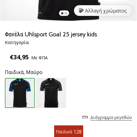
βόλεϊ
Αλλαγή χρώματος
Είστε
λάτρης
του
Φανέλα Uhlsport Goal 25 jersey kids
βόλεϊ
Κατηγορία:
όπως
εμείς;
€34,95
Ελάτε
Με ΦΠΑ
μαζί
μας
Παιδικά,
Μαύρο
ως
πρεσβευτής
της
μάρκας
μας.
Διάγραμμα μεγεθών
11. 8. 2022
•
128
Παιδικά