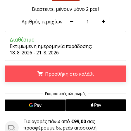
9 λεπτά ανάγνωσης
Βιαστείτε, μένουν μόνο
2 pcs
!
Weplayvolleyball
Πρόγραμμα
Αριθμός τεμαχίων:
Συνεργατών
Έχετε
Διαθέσιμο
τον
δικό
Εκτιμώμενη ημερομηνία παράδοσης:
σας
18. 8. 2026 - 21. 8. 2026
ιστότοπο,
ιστολόγιο,
σελίδα
Προσθήκη στο καλάθι
στο
Facebook
.
.
.
ή
φόρουμ
συζητήσεων;
Αφήστε
τα
Για αγορές πάνω από
€99,00
σας
να
προσφέρουμε δωρεάν αποστολή
σας