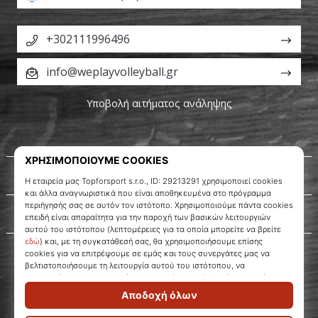
+302111996496
info@weplayvolleyball.gr
Υποβολή αιτήματος ανάληψης
Σχετικά μ' εμάς
Εξυπηρέτηση πελατών
WePlayVolleyball.gr