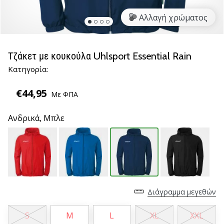
βόλεϊ
Αλλαγή χρώματος
Είστε
λάτρης
του
Τζάκετ με κουκούλα Uhlsport Essential Rain
βόλεϊ
Κατηγορία:
όπως
εμείς;
€44,95
Ελάτε
Με ΦΠΑ
μαζί
μας
Ανδρικά,
Μπλε
ως
πρεσβευτής
της
μάρκας
μας.
Διάγραμμα μεγεθών
11. 8. 2022
•
S
M
L
XL
XXL