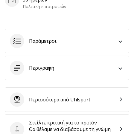
αποφέρουν
Πολιτική επιστροφών
έσοδα.
…
Παράμετροι
Εμφάνιση
όλων
των
άρθρων
Περιγραφή
Περισσότερα από Uhlsport
Uhlsport
Στείλτε κριτική για το προϊόν
Θα θέλαμε να διαβάσουμε τη γνώμη
Στείλτε κριτική για το προϊόν