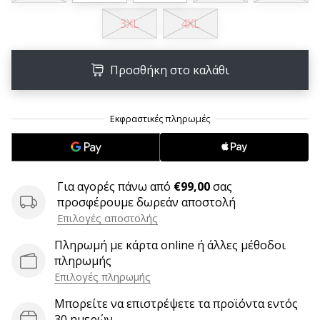
9 λεπτά ανάγνωσης
3XL
4XL
Weplayvolleyball
Πρόγραμμα
Συνεργατών
Προσθήκη στο καλάθι
Έχετε
τον
δικό
σας
ιστότοπο,
ιστολόγιο,
σελίδα
Για αγορές πάνω από
€99,00
σας
στο
προσφέρουμε δωρεάν αποστολή
Facebook
Επιλογές αποστολής
ή
φόρουμ
Πληρωμή με κάρτα online ή άλλες μέθοδοι
συζητήσεων;
πληρωμής
Αφήστε
Επιλογές πληρωμής
τα
να
Μπορείτε να επιστρέψετε τα προϊόντα εντός
σας
30 ημερών