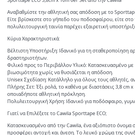
Sporttape ECO 3,8cm x 10m 6er Set από την Cawila
Αναβαθμίστε την αθλητική σας απόδοση με το Sporttape
Είτε βρίσκεστε στο γήπεδο του ποδοσφαίρου, είτε στο 
πολυλειτουργική ταινία παρέχει εξαιρετική υποστήριξ
Κύρια Χαρακτηριστικά:
Βέλτιστη Υποστήριξη:
Ιδανικό για τη σταθεροποίηση α
δραστηριοτήτων.
Φιλικό προς το Περιβάλλον Υλικό:
Κατασκευασμένο με 
βιωσιμότητα χωρίς να θυσιάζεται η απόδοση.
Unisex Σχεδίαση:
Κατάλληλο για όλους τους αθλητές, α
Πλήρης Σετ:
Έξι ρολά, το καθένα με διαστάσεις 3,8 cm x
οποιαδήποτε αθλητική πρόκληση.
Πολυλειτουργική Χρήση:
Ιδανικό για ποδόσφαιρο, γυμνα
Γιατί να Επιλέξετε το Cawila Sporttape ECO;
Κατασκευασμένο από την Cawila, ένα αξιόπιστο όνομα σ
προσφέρει αντοχή και άνεση. Το λευκό χρώμα της συνδ