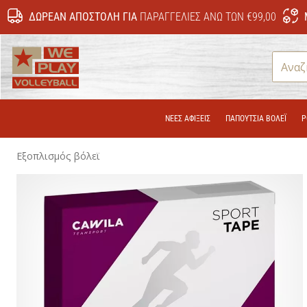
ΔΩΡΕΆΝ ΑΠΟΣΤΟΛΉ ΓΙΑ
ΠΑΡΑΓΓΕΛΊΕΣ ΆΝΩ ΤΩΝ €99,00
WePlayVolleyball.gr
ΝΕΕΣ ΑΦΙΞΕΙΣ
ΠΑΠΟΎΤΣΙΑ ΒΌΛΕΪ
Ρ
Εξοπλισμός βόλεϊ