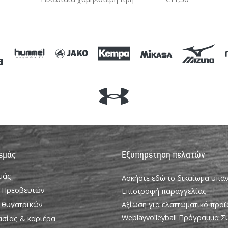
OS
 εμάς
Εξυπηρέτηση πελατών
εμάς
Ασκήστε εδώ το δικαίωμα υπ
 Πρεσβευτών
Επιστροφή παραγγελίας
 θυγατρικών
Αξίωση για ελαττωματικό προϊ
Weplayvolleyball Πρόγραμμα 
ασίας & καριέρα