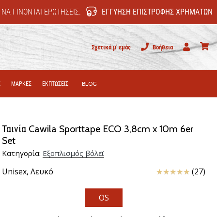
 ΝΑ ΓΊΝΟΝΤΑΙ ΕΡΩΤΉΣΕΙΣ.
ΕΓΓΎΗΣΗ ΕΠΙΣΤΡΟΦΉΣ ΧΡΗΜΆΤΩΝ
Σχετικά μ' εμάς
Βοήθεια
Χρήστης
καλάθι
Σ
ΜΑΡΚΕΣ
ΕΚΠΤΩΣΕΙΣ
BLOG
Ταινία Cawila Sporttape ECO 3,8cm x 10m 6er
Set
Κατηγορία:
Εξοπλισμός βόλεϊ
Κριτικές
Unisex,
Λευκό
(27)
OS