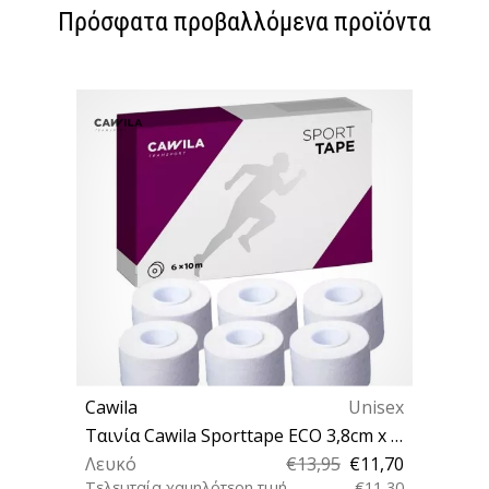
Πρόσφατα προβαλλόμενα προϊόντα
Cawila
Unisex
Ταινία Cawila Sporttape ECO 3,8cm x 10m 6er Set
Λευκό
€13,95
€11,70
Τελευταία χαμηλότερη τιμή
€11,30