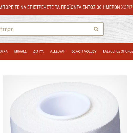
ΜΠΟΡΕΊΤΕ ΝΑ ΕΠΙΣΤΡΈΨΕΤΕ ΤΑ ΠΡΟΪΌΝΤΑ ΕΝΤΌΣ 30 ΗΜΕΡΏΝ
ΧΩΡΊΣ
Αναζήτηση
ΟΎΧΑ
ΜΠΑΛΕΣ
ΔΊΧΤΥΑ
ΑΞΕΣΟΥΑΡ
BEACH VOLLEY
ΕΛΕΥΘΕΡΟΣ ΧΡΟΝΟ