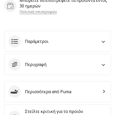
Μπορείτε να επιστρέψετε τα προϊόντα εντός
αποφέρουν
30 ημερών
έσοδα.
Πολιτική επιστροφών
…
Εμφάνιση
Παράμετροι
όλων
των
άρθρων
Περιγραφή
Περισσότερα από Puma
Puma
Στείλτε κριτική για το προϊόν