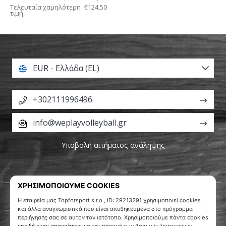
Τελευταία χαμηλότερη
€124,50
τιμή
EUR - Ελλάδα (EL)
+302111996496
info@weplayvolleyball.gr
Υποβολή αιτήματος ανάληψης
Σχετικά μ' εμάς
Εξυπηρέτηση πελατών