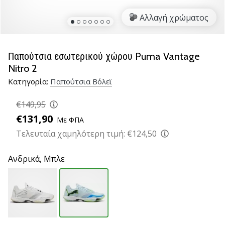
βόλεϊ
Αλλαγή χρώματος
Είστε
λάτρης
του
Παπούτσια εσωτερικού χώρου Puma Vantage
βόλεϊ
Nitro 2
όπως
Κατηγορία:
Παπούτσια Βόλεϊ
εμείς;
Ελάτε
€149,95
μαζί
μας
€131,90
Με ΦΠΑ
ως
Τελευταία χαμηλότερη τιμή:
€124,50
πρεσβευτής
της
Ανδρικά,
Μπλε
μάρκας
μας.
11. 8. 2022
•