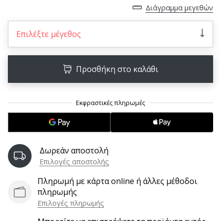
9 λεπτά ανάγνωσης
Διάγραμμα μεγεθών
Weplayvolleyball
Πρόγραμμα
Επιλέξτε μέγεθος
Συνεργατών
Έχετε
τον
Προσθήκη στο καλάθι
δικό
σας
ιστότοπο,
ιστολόγιο,
σελίδα
στο
Facebook
Δωρεάν αποστολή
ή
Επιλογές αποστολής
φόρουμ
συζητήσεων;
Πληρωμή με κάρτα online ή άλλες μέθοδοι
Αφήστε
πληρωμής
τα
Επιλογές πληρωμής
να
σας