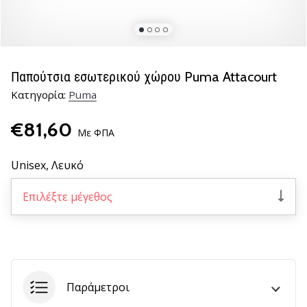
βόλεϊ
Είστε
λάτρης
του
Παπούτσια εσωτερικού χώρου Puma Attacourt
βόλεϊ
Κατηγορία:
Puma
όπως
εμείς;
€81,60
Ελάτε
Με ΦΠΑ
μαζί
μας
Unisex,
Λευκό
ως
πρεσβευτής
Επιλέξτε μέγεθος
της
μάρκας
μας.
11. 8. 2022
Παράμετροι
•