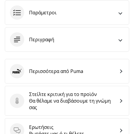
αποφέρουν
έσοδα.
Παράμετροι
…
Περιγραφή
Εμφάνιση
όλων
των
άρθρων
Περισσότερα από Puma
Puma
Στείλτε κριτική για το προϊόν
Θα θέλαμε να διαβάσουμε τη γνώμη
Στείλτε κριτική για το προϊόν
σας
Ερωτήσεις
Ερωτήσεις
Ρωτήστε μας ό,τι θέλετε