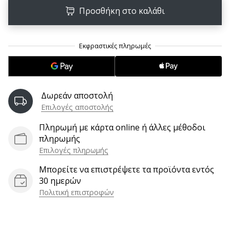
9 λεπτά ανάγνωσης
Προσθήκη στο καλάθι
Weplayvolleyball
Πρόγραμμα
Συνεργατών
Έχετε
τον
δικό
σας
Δωρεάν αποστολή
ιστότοπο,
Επιλογές αποστολής
ιστολόγιο,
σελίδα
Πληρωμή με κάρτα online ή άλλες μέθοδοι
στο
πληρωμής
Facebook
Επιλογές πληρωμής
ή
Μπορείτε να επιστρέψετε τα προϊόντα εντός
φόρουμ
30 ημερών
συζητήσεων;
Πολιτική επιστροφών
Αφήστε
τα
να
σας