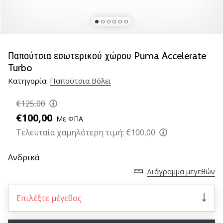
βόλεϊ
Είστε
λάτρης
του
Παπούτσια εσωτερικού χώρου Puma Accelerate
βόλεϊ
Turbo
όπως
Κατηγορία:
Παπούτσια Βόλεϊ
εμείς;
Ελάτε
€125,00
μαζί
μας
€100,00
Με ΦΠΑ
ως
Τελευταία χαμηλότερη τιμή:
€100,00
πρεσβευτής
της
Ανδρικά
μάρκας
μας.
Διάγραμμα μεγεθών
Επιλέξτε μέγεθος
11. 8. 2022
•