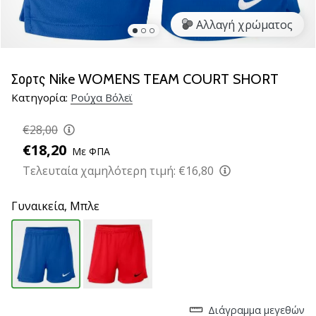
βόλεϊ
Αλλαγή χρώματος
Είστε
λάτρης
του
Σορτς Nike WOMENS TEAM COURT SHORT
βόλεϊ
Κατηγορία:
Ρούχα Βόλεϊ
όπως
εμείς;
€28,00
Ελάτε
μαζί
€18,20
Με ΦΠΑ
μας
Τελευταία χαμηλότερη τιμή:
€16,80
ως
πρεσβευτής
Γυναικεία,
Μπλε
της
μάρκας
μας.
11. 8. 2022
•
Διάγραμμα μεγεθών