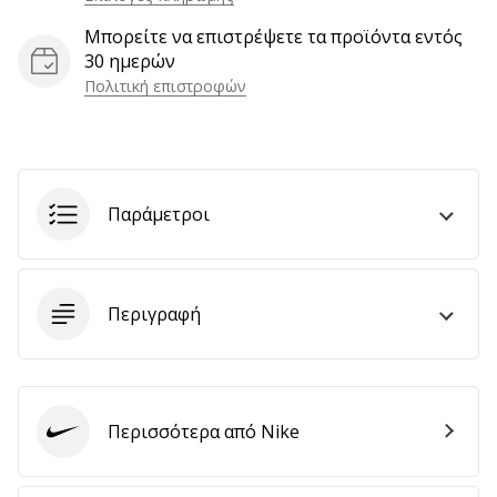
αποφέρουν
Μπορείτε να επιστρέψετε τα προϊόντα εντός
έσοδα.
30 ημερών
…
Πολιτική επιστροφών
Εμφάνιση
όλων
Παράμετροι
των
άρθρων
Περιγραφή
Περισσότερα από Nike
Nike