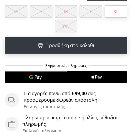
9 λεπτά ανάγνωσης
Weplayvolleyball
XS
S
M
L
XL
Πρόγραμμα
Συνεργατών
XXL
Έχετε
τον
Προσθήκη στο καλάθι
δικό
σας
ιστότοπο,
ιστολόγιο,
σελίδα
στο
Facebook
ή
Για αγορές πάνω από
€99,00
σας
φόρουμ
προσφέρουμε δωρεάν αποστολή
συζητήσεων;
Επιλογές αποστολής
Αφήστε
Πληρωμή με κάρτα online ή άλλες μέθοδοι
τα
πληρωμής
να
σας
Επιλογές πληρωμής