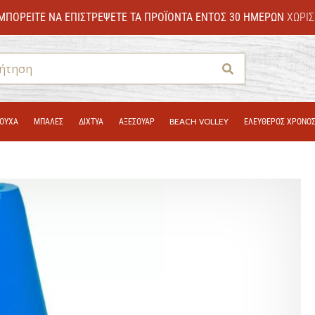
ΜΠΟΡΕΊΤΕ ΝΑ ΕΠΙΣΤΡΈΨΕΤΕ ΤΑ ΠΡΟΪΌΝΤΑ ΕΝΤΌΣ 30 ΗΜΕΡΏΝ
ΧΩΡΊΣ
Αναζήτηση
ΟΎΧΑ
ΜΠΑΛΕΣ
ΔΊΧΤΥΑ
ΑΞΕΣΟΥΑΡ
BEACH VOLLEY
ΕΛΕΥΘΕΡΟΣ ΧΡΟΝΟ