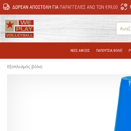
ΔΩΡΕΆΝ ΑΠΟΣΤΟΛΉ ΓΙΑ
ΠΑΡΑΓΓΕΛΊΕΣ ΆΝΩ ΤΩΝ €99,00
WePlayVolleyball.gr
ΝΕΕΣ ΑΦΙΞΕΙΣ
ΠΑΠΟΎΤΣΙΑ ΒΌΛΕΪ
Ρ
Εξοπλισμός βόλεϊ