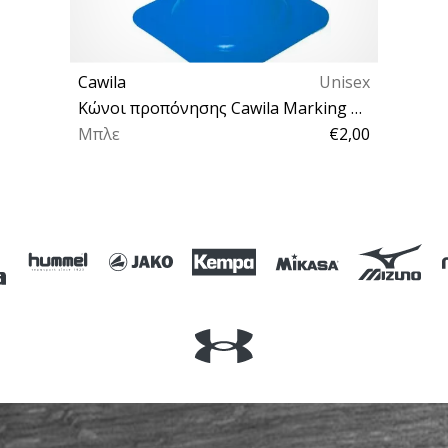
Cawila
Unisex
Κώνοι προπόνησης Cawila Marking Cone S
Μπλε
€2,00
OS