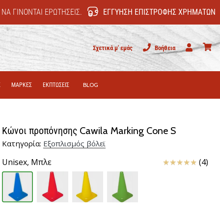
 ΝΑ ΓΊΝΟΝΤΑΙ ΕΡΩΤΉΣΕΙΣ.
ΕΓΓΎΗΣΗ ΕΠΙΣΤΡΟΦΉΣ ΧΡΗΜΆΤΩΝ
Σχετικά μ' εμάς
Βοήθεια
Χρήστης
καλάθι
Σ
ΜΑΡΚΕΣ
ΕΚΠΤΩΣΕΙΣ
BLOG
Κώνοι προπόνησης Cawila Marking Cone S
Κατηγορία:
Εξοπλισμός βόλεϊ
Κριτικές
Unisex,
Μπλε
(4)