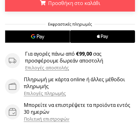
9 λεπτά ανάγνωσης
Προσθήκη στο καλάθι
Weplayvolleyball
Πρόγραμμα
.
.
.
Συνεργατών
Έχετε
τον
δικό
Για αγορές πάνω από
€99,00
σας
σας
προσφέρουμε δωρεάν αποστολή
ιστότοπο,
Επιλογές αποστολής
ιστολόγιο,
σελίδα
Πληρωμή με κάρτα online ή άλλες μέθοδοι
στο
πληρωμής
Facebook
Επιλογές πληρωμής
ή
φόρουμ
Μπορείτε να επιστρέψετε τα προϊόντα εντός
συζητήσεων;
30 ημερών
Αφήστε
Πολιτική επιστροφών
τα
να
σας