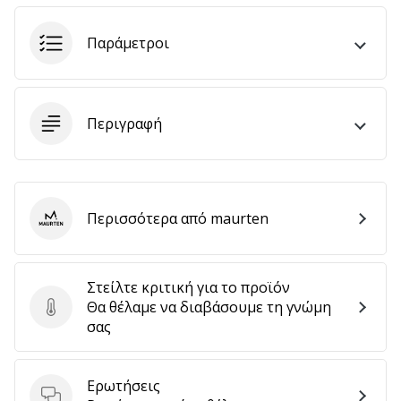
αποφέρουν
έσοδα.
Παράμετροι
…
Περιγραφή
Εμφάνιση
όλων
των
άρθρων
Περισσότερα από maurten
maurten
Στείλτε κριτική για το προϊόν
Θα θέλαμε να διαβάσουμε τη γνώμη
Στείλτε κριτική για το προϊόν
σας
Ερωτήσεις