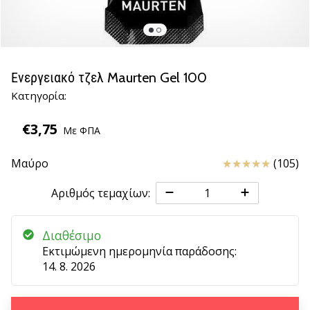
βόλεϊ
Είστε
λάτρης
του
Ενεργειακό τζελ Maurten Gel 100
βόλεϊ
Κατηγορία:
όπως
εμείς;
€3,75
Ελάτε
Με ΦΠΑ
μαζί
μας
Κριτικές
Μαύρο
(105)
ως
πρεσβευτής
Αριθμός τεμαχίων:
της
μάρκας
Διαθέσιμο
μας.
Εκτιμώμενη ημερομηνία παράδοσης:
14. 8. 2026
11. 8. 2022
•