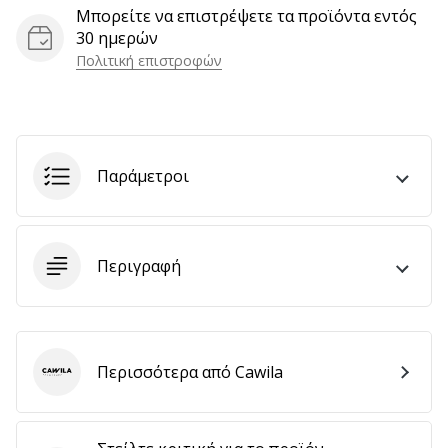
Μπορείτε να επιστρέψετε τα προϊόντα εντός
αποφέρουν
30 ημερών
έσοδα.
…
Πολιτική επιστροφών
Εμφάνιση
όλων
Παράμετροι
των
άρθρων
Περιγραφή
Περισσότερα από Cawila
Cawila