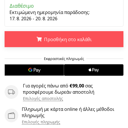
9 λεπτά ανάγνωσης
Διαθέσιμο
Weplayvolleyball
Εκτιμώμενη ημερομηνία παράδοσης:
Πρόγραμμα
17. 8. 2026 - 20. 8. 2026
Συνεργατών
Έχετε
τον
Προσθήκη στο καλάθι
δικό
σας
.
.
.
ιστότοπο,
ιστολόγιο,
σελίδα
στο
Facebook
Για αγορές πάνω από
€99,00
σας
ή
προσφέρουμε δωρεάν αποστολή
φόρουμ
Επιλογές αποστολής
συζητήσεων;
Αφήστε
Πληρωμή με κάρτα online ή άλλες μέθοδοι
τα
πληρωμής
να
Επιλογές πληρωμής
σας