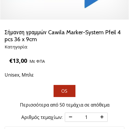
βόλεϊ
Είστε
λάτρης
του
Σήμανση γραμμών Cawila Marker-System Pfeil 4
βόλεϊ
pcs 36 x 9cm
όπως
Κατηγορία:
εμείς;
Ελάτε
€13,00
μαζί
Με ΦΠΑ
μας
ως
Unisex,
Μπλε
πρεσβευτής
της
OS
μάρκας
μας.
Περισσότερα από 50 τεμάχια σε απόθεμα
11. 8. 2022
Αριθμός τεμαχίων:
•