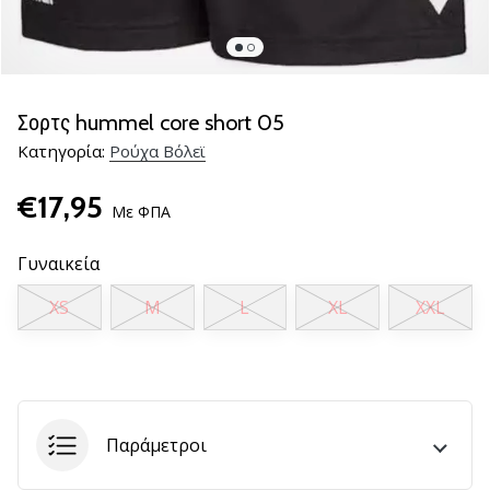
βόλεϊ
Είστε
λάτρης
του
Σορτς hummel core short 05
βόλεϊ
Κατηγορία:
Ρούχα Βόλεϊ
όπως
εμείς;
€17,95
Ελάτε
Με ΦΠΑ
μαζί
μας
Γυναικεία
ως
πρεσβευτής
XS
M
L
XL
XXL
της
μάρκας
μας.
11. 8. 2022
Παράμετροι
•