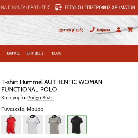
 ΝΑ ΓΊΝΟΝΤΑΙ ΕΡΩΤΉΣΕΙΣ.
ΕΓΓΎΗΣΗ ΕΠΙΣΤΡΟΦΉΣ ΧΡΗΜΆΤΩΝ
Σχετικά μ' εμάς
Βοήθεια
Χρήστης
καλάθι
Σ
ΜΑΡΚΕΣ
ΕΚΠΤΩΣΕΙΣ
BLOG
T-shirt Hummel AUTHENTIC WOMAN
FUNCTIONAL POLO
Κατηγορία:
Ρούχα Βόλεϊ
Γυναικεία,
Μαύρο