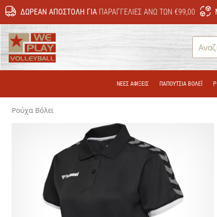
ΔΩΡΕΆΝ ΑΠΟΣΤΟΛΉ ΓΙΑ
ΠΑΡΑΓΓΕΛΊΕΣ ΆΝΩ ΤΩΝ €99,00
WePlayVolleyball.gr
ΝΕΕΣ ΑΦΙΞΕΙΣ
ΠΑΠΟΎΤΣΙΑ ΒΌΛΕΪ
Ρ
Ρούχα Βόλεϊ