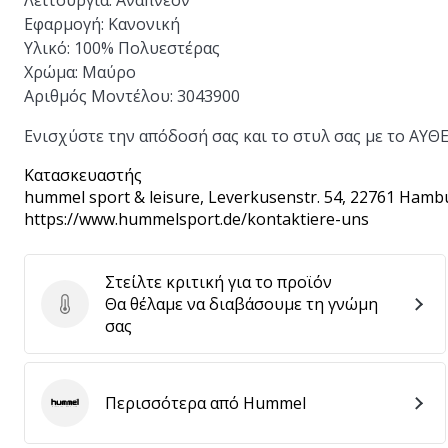
Λειτουργία:
Αναπνέον
Εφαρμογή:
Κανονική
Υλικό:
100% Πολυεστέρας
Χρώμα:
Μαύρο
Αριθμός Μοντέλου:
3043900
Ενισχύστε την απόδοσή σας και το στυλ σας με το ΑΥ
Κατασκευαστής
hummel sport & leisure
, Leverkusenstr. 54, 22761 Hamb
https://www.hummelsport.de/kontaktiere-uns
Στείλτε κριτική για το προϊόν
Θα θέλαμε να διαβάσουμε τη γνώμη
Στείλτε κριτική για το προϊόν
σας
Περισσότερα από Hummel
Hummel