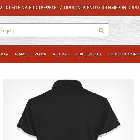
ΜΠΟΡΕΊΤΕ ΝΑ ΕΠΙΣΤΡΈΨΕΤΕ ΤΑ ΠΡΟΪΌΝΤΑ ΕΝΤΌΣ 30 ΗΜΕΡΏΝ
ΧΩΡΊΣ
Αναζήτηση
ΟΎΧΑ
ΜΠΑΛΕΣ
ΔΊΧΤΥΑ
ΑΞΕΣΟΥΑΡ
BEACH VOLLEY
ΕΛΕΥΘΕΡΟΣ ΧΡΟΝΟ