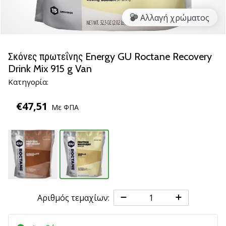
βόλεϊ
Αλλαγή χρώματος
Είστε
λάτρης
του
Σκόνες πρωτεΐνης Energy GU Roctane Recovery
βόλεϊ
Drink Mix 915 g Van
όπως
Κατηγορία:
εμείς;
Ελάτε
€47,51
μαζί
Με ΦΠΑ
μας
ως
πρεσβευτής
της
μάρκας
μας.
Αριθμός τεμαχίων:
11. 8. 2022
•