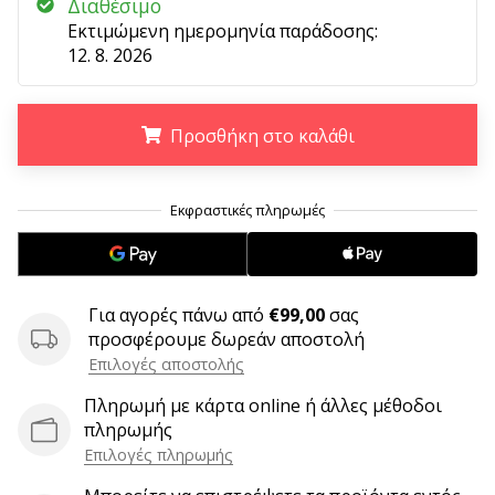
9 λεπτά ανάγνωσης
Διαθέσιμο
Εκτιμώμενη ημερομηνία παράδοσης:
Weplayvolleyball
12. 8. 2026
Πρόγραμμα
Συνεργατών
Έχετε
Προσθήκη στο καλάθι
τον
δικό
.
.
.
σας
ιστότοπο,
ιστολόγιο,
σελίδα
στο
Για αγορές πάνω από
€99,00
σας
Facebook
προσφέρουμε δωρεάν αποστολή
ή
Επιλογές αποστολής
φόρουμ
συζητήσεων;
Πληρωμή με κάρτα online ή άλλες μέθοδοι
Αφήστε
πληρωμής
τα
Επιλογές πληρωμής
να
σας