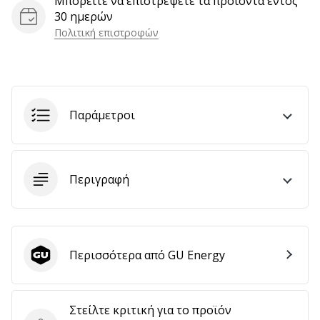
Μπορείτε να επιστρέψετε τα προϊόντα εντός
αποφέρουν
30 ημερών
έσοδα.
Πολιτική επιστροφών
…
Εμφάνιση
Παράμετροι
όλων
των
άρθρων
Περιγραφή
Περισσότερα από GU Energy
GU Energy
Στείλτε κριτική για το προϊόν