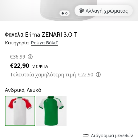
βόλεϊ
Αλλαγή χρώματος
Είστε
λάτρης
του
Φανέλα Erima ZENARI 3.0 T
βόλεϊ
Κατηγορία:
Ρούχα Βόλεϊ
όπως
εμείς;
€36,99
Ελάτε
μαζί
€22,90
Με ΦΠΑ
μας
Τελευταία χαμηλότερη τιμή:
€22,90
ως
πρεσβευτής
Ανδρικά,
Λευκό
της
μάρκας
μας.
11. 8. 2022
•
Διάγραμμα μεγεθών