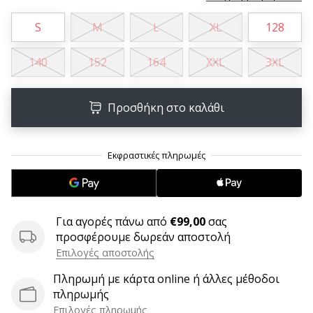
9 λεπτά ανάγνωσης
Weplayvolleyball
S
M
L
XL
128
Πρόγραμμα
Συνεργατών
140
152
164
XXL
3XL
Έχετε
τον
Προσθήκη στο καλάθι
δικό
σας
ιστότοπο,
ιστολόγιο,
σελίδα
στο
Facebook
ή
Για αγορές πάνω από
€99,00
σας
φόρουμ
προσφέρουμε δωρεάν αποστολή
συζητήσεων;
Επιλογές αποστολής
Αφήστε
Πληρωμή με κάρτα online ή άλλες μέθοδοι
τα
πληρωμής
να
σας
Επιλογές πληρωμής