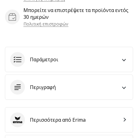
αποφέρουν
Μπορείτε να επιστρέψετε τα προϊόντα εντός
έσοδα.
30 ημερών
…
Πολιτική επιστροφών
Εμφάνιση
όλων
Παράμετροι
των
άρθρων
Περιγραφή
Περισσότερα από Erima
Erima