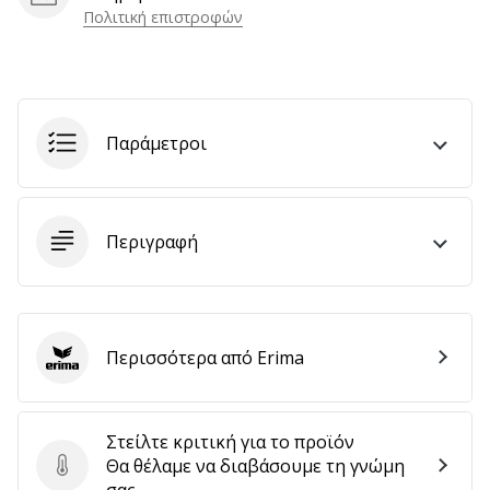
Πολιτική επιστροφών
αποφέρουν
έσοδα.
…
Παράμετροι
Εμφάνιση
όλων
των
άρθρων
Περιγραφή
Περισσότερα από Erima
Erima
Στείλτε κριτική για το προϊόν
Θα θέλαμε να διαβάσουμε τη γνώμη
Στείλτε κριτική για το προϊόν
σας