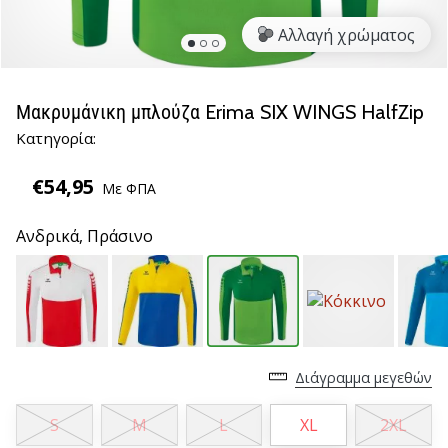
βόλεϊ
Αλλαγή χρώματος
Είστε
λάτρης
του
Μακρυμάνικη μπλούζα Erima SIX WINGS HalfZip
βόλεϊ
Κατηγορία:
όπως
εμείς;
€54,95
Ελάτε
Με ΦΠΑ
μαζί
μας
Ανδρικά,
Πράσινο
ως
πρεσβευτής
της
μάρκας
μας.
Διάγραμμα μεγεθών
11. 8. 2022
S
M
L
XL
2XL
•