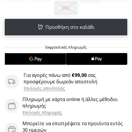
9 λεπτά ανάγνωσης
3XL
Weplayvolleyball
Πρόγραμμα
Συνεργατών
Προσθήκη στο καλάθι
Έχετε
τον
δικό
σας
ιστότοπο,
ιστολόγιο,
σελίδα
Για αγορές πάνω από
€99,00
σας
στο
προσφέρουμε δωρεάν αποστολή
Facebook
Επιλογές αποστολής
ή
φόρουμ
Πληρωμή με κάρτα online ή άλλες μέθοδοι
συζητήσεων;
πληρωμής
Αφήστε
Επιλογές πληρωμής
τα
Μπορείτε να επιστρέψετε τα προϊόντα εντός
να
30 ημερών
σας