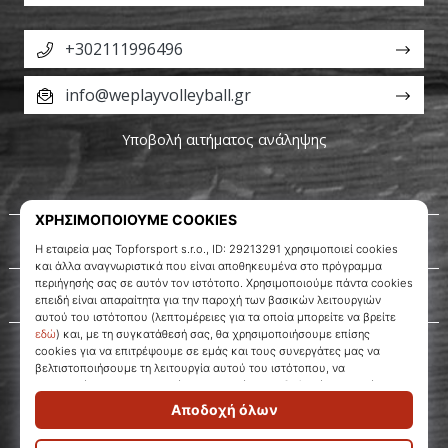
+302111996496
info@weplayvolleyball.gr
Υποβολή αιτήματος ανάληψης
Σχετικά μ' εμάς
Εξυπηρέτηση πελατών
WePlayVolleyball.gr