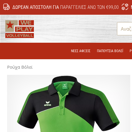
ΔΩΡΕΆΝ ΑΠΟΣΤΟΛΉ ΓΙΑ
ΠΑΡΑΓΓΕΛΊΕΣ ΆΝΩ ΤΩΝ €99,00
WePlayVolleyball.gr
ΝΕΕΣ ΑΦΙΞΕΙΣ
ΠΑΠΟΎΤΣΙΑ ΒΌΛΕΪ
Ρ
Ρούχα Βόλεϊ