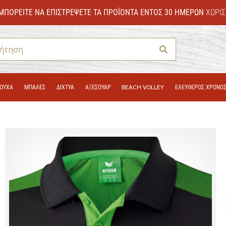
ΜΠΟΡΕΊΤΕ ΝΑ ΕΠΙΣΤΡΈΨΕΤΕ ΤΑ ΠΡΟΪΌΝΤΑ ΕΝΤΌΣ 30 ΗΜΕΡΏΝ
ΧΩΡΊΣ
Αναζήτηση
ΟΎΧΑ
ΜΠΑΛΕΣ
ΔΊΧΤΥΑ
ΑΞΕΣΟΥΑΡ
BEACH VOLLEY
ΕΛΕΥΘΕΡΟΣ ΧΡΟΝΟ