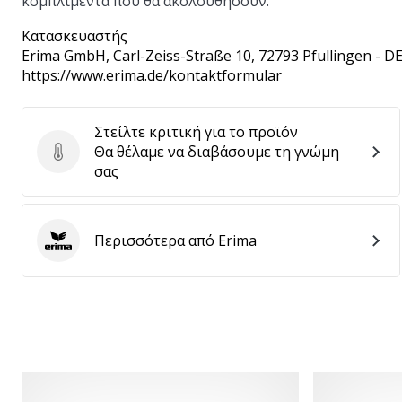
κομπλιμέντα που θα ακολουθήσουν.
Κατασκευαστής
Erima GmbH
, Carl-Zeiss-Straße 10, 72793 Pfullingen - D
https://www.erima.de/kontaktformular
Στείλτε κριτική για το προϊόν
Θα θέλαμε να διαβάσουμε τη γνώμη
Στείλτε κριτική για το προϊόν
σας
Περισσότερα από Erima
Erima