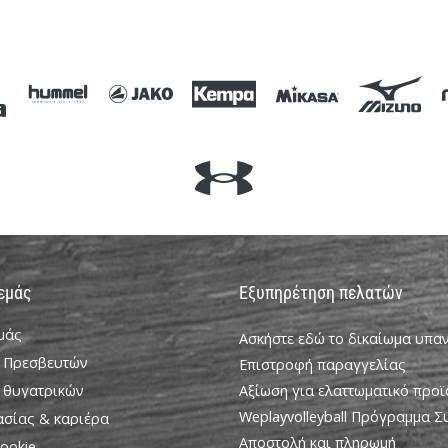
128 140 152 164
 εμάς
Εξυπηρέτηση πελατών
εμάς
Ασκήστε εδώ το δικαίωμα υπ
 Πρεσβευτών
Επιστροφή παραγγελίας
 θυγατρικών
Αξίωση για ελαττωματικό προϊ
Weplayvolleyball Πρόγραμμα 
ασίας & καριέρα
Αποστολή και πληρωμή
ookie