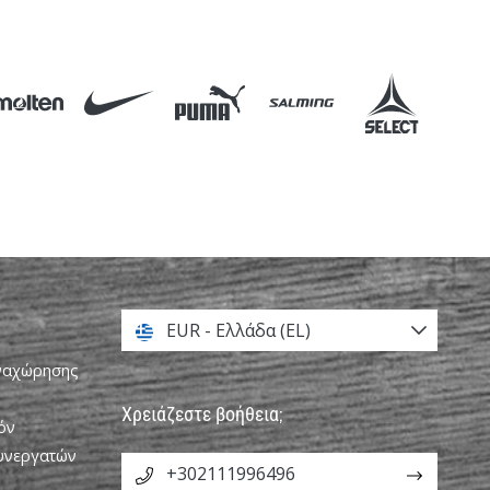
EUR - Ελλάδα (EL)
αναχώρησης
Χρειάζεστε βοήθεια;
όν
Συνεργατών
+302111996496