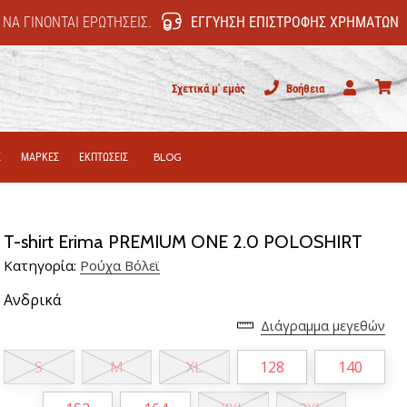
 ΝΑ ΓΊΝΟΝΤΑΙ ΕΡΩΤΉΣΕΙΣ.
ΕΓΓΎΗΣΗ ΕΠΙΣΤΡΟΦΉΣ ΧΡΗΜΆΤΩΝ
Σχετικά μ' εμάς
Βοήθεια
Χρήστης
καλάθι
Σ
ΜΑΡΚΕΣ
ΕΚΠΤΩΣΕΙΣ
BLOG
T-shirt Erima PREMIUM ONE 2.0 POLOSHIRT
Κατηγορία:
Ρούχα Βόλεϊ
Ανδρικά
Διάγραμμα μεγεθών
S
M
XL
128
140