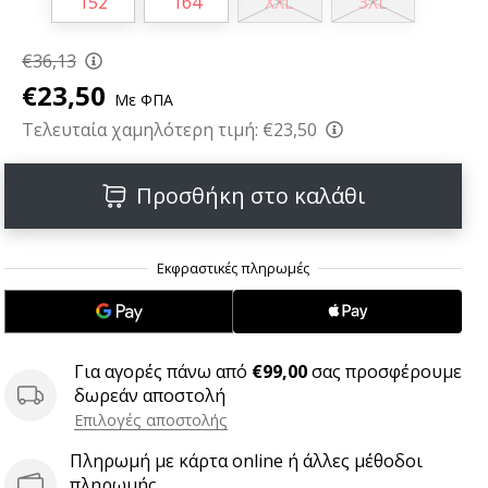
152
164
XXL
3XL
€36,13
€23,50
Με ΦΠΑ
Τελευταία χαμηλότερη τιμή:
€23,50
Προσθήκη στο καλάθι
Για αγορές πάνω από
€99,00
σας προσφέρουμε
δωρεάν αποστολή
Επιλογές αποστολής
Πληρωμή με κάρτα online ή άλλες μέθοδοι
πληρωμής