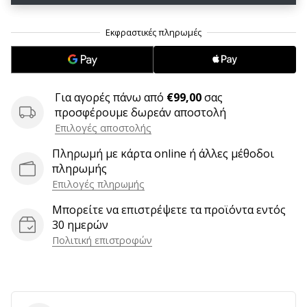
9 λεπτά ανάγνωσης
Weplayvolleyball
Πρόγραμμα
Συνεργατών
Έχετε
τον
Για αγορές πάνω από
€99,00
σας
δικό
προσφέρουμε δωρεάν αποστολή
σας
Επιλογές αποστολής
ιστότοπο,
ιστολόγιο,
Πληρωμή με κάρτα online ή άλλες μέθοδοι
σελίδα
πληρωμής
στο
Επιλογές πληρωμής
Facebook
Μπορείτε να επιστρέψετε τα προϊόντα εντός
ή
30 ημερών
φόρουμ
Πολιτική επιστροφών
συζητήσεων;
Αφήστε
τα
να
σας