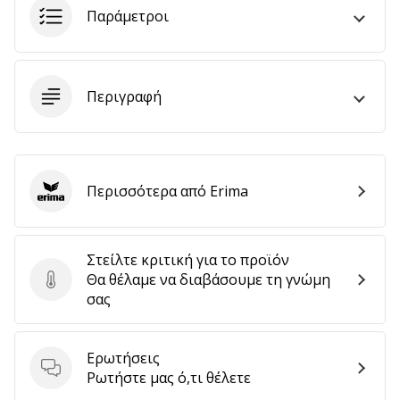
αποφέρουν
Παράμετροι
έσοδα.
…
Περιγραφή
Εμφάνιση
όλων
των
Περισσότερα από Erima
άρθρων
Erima
Στείλτε κριτική για το προϊόν
Θα θέλαμε να διαβάσουμε τη γνώμη
Στείλτε κριτική για το προϊόν
σας
Ερωτήσεις
Ερωτήσεις
Ρωτήστε μας ό,τι θέλετε