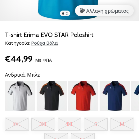
βόλεϊ
Αλλαγή χρώματος
Είστε
λάτρης
του
T-shirt Erima EVO STAR Poloshirt
βόλεϊ
Κατηγορία:
Ρούχα Βόλεϊ
όπως
εμείς;
€44,99
Ελάτε
Με ΦΠΑ
μαζί
μας
Ανδρικά,
Μπλε
ως
πρεσβευτής
της
μάρκας
μας.
XXL
3XL
4XL
S
M
11. 8. 2022
•