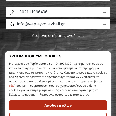
+302111996496
info@weplayvolleyball.gr
Υποβολή αιτήματος ανάληψης
Σχετικά μ' εμάς
Εξυπηρέτηση πελατών
WePlayVolleyball.gr