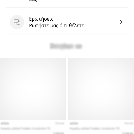
αποφέρουν
έσοδα.
…
Ερωτήσεις
Ερωτήσεις
Ρωτήστε μας ό,τι θέλετε
Εμφάνιση
όλων
των
άρθρων