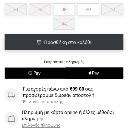
9 λεπτά ανάγνωσης
34
36
38
40
42
Weplayvolleyball
Πρόγραμμα
Συνεργατών
44
Έχετε
τον
Προσθήκη στο καλάθι
δικό
σας
ιστότοπο,
ιστολόγιο,
σελίδα
στο
Facebook
Για αγορές πάνω από
€99,00
σας
ή
προσφέρουμε δωρεάν αποστολή
φόρουμ
συζητήσεων;
Επιλογές αποστολής
Αφήστε
Πληρωμή με κάρτα online ή άλλες μέθοδοι
τα
πληρωμής
να
Επιλογές πληρωμής
σας