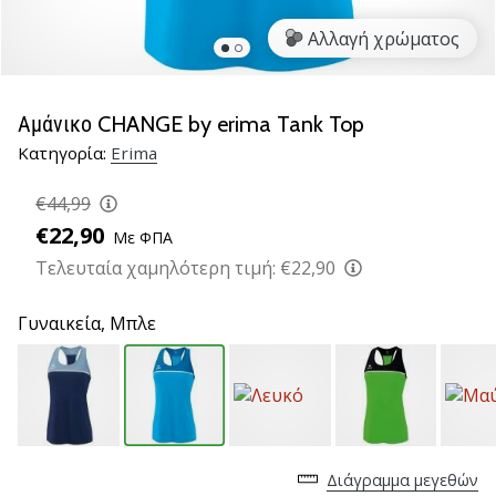
βόλεϊ
Αλλαγή χρώματος
Είστε
λάτρης
του
Αμάνικο CHANGE by erima Tank Top
βόλεϊ
Κατηγορία:
Erima
όπως
εμείς;
€44,99
Ελάτε
μαζί
€22,90
Με ΦΠΑ
μας
Τελευταία χαμηλότερη τιμή:
€22,90
ως
πρεσβευτής
Γυναικεία,
Μπλε
της
μάρκας
μας.
11. 8. 2022
•
Διάγραμμα μεγεθών