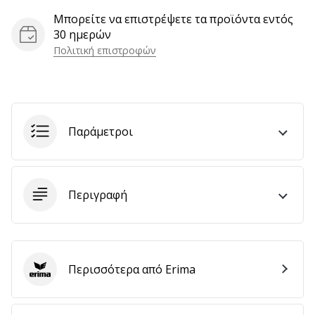
αποφέρουν
Μπορείτε να επιστρέψετε τα προϊόντα εντός
έσοδα.
30 ημερών
…
Πολιτική επιστροφών
Εμφάνιση
όλων
Παράμετροι
των
άρθρων
Περιγραφή
Περισσότερα από Erima
Erima