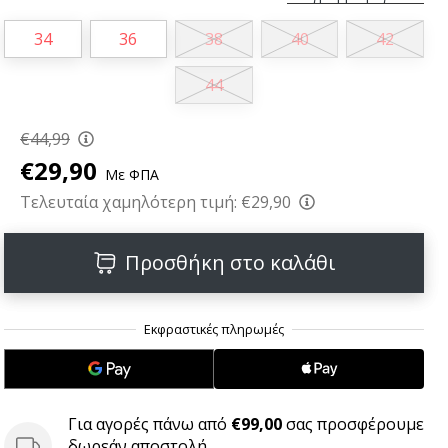
34
36
38
40
42
44
€44,99
€29,90
Με ΦΠΑ
Τελευταία χαμηλότερη τιμή:
€29,90
Προσθήκη στο καλάθι
Για αγορές πάνω από
€99,00
σας προσφέρουμε
δωρεάν αποστολή