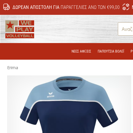
ΔΩΡΕΆΝ ΑΠΟΣΤΟΛΉ ΓΙΑ
ΠΑΡΑΓΓΕΛΊΕΣ ΆΝΩ ΤΩΝ €99,00
WePlayVolleyball.gr
ΝΕΕΣ ΑΦΙΞΕΙΣ
ΠΑΠΟΎΤΣΙΑ ΒΌΛΕΪ
Ρ
Erima