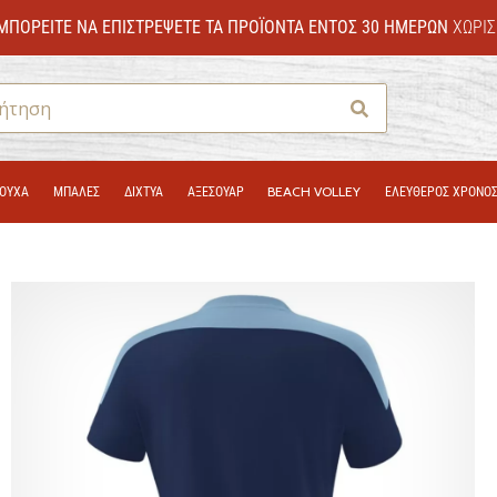
ΜΠΟΡΕΊΤΕ ΝΑ ΕΠΙΣΤΡΈΨΕΤΕ ΤΑ ΠΡΟΪΌΝΤΑ ΕΝΤΌΣ 30 ΗΜΕΡΏΝ
ΧΩΡΊΣ
Αναζήτηση
ΟΎΧΑ
ΜΠΑΛΕΣ
ΔΊΧΤΥΑ
ΑΞΕΣΟΥΑΡ
BEACH VOLLEY
ΕΛΕΥΘΕΡΟΣ ΧΡΟΝΟ