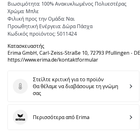
Βιωσιμότητα:
100% Ανακυκλωμένος Πολυεστέρας
Χρώμα:
Μπλε
Φιλική προς την Ομάδα:
Ναι
Προωθητική Ενέργεια:
Δώρα Πάσχα
Κωδικός προϊόντος:
5011424
Κατασκευαστής
Erima GmbH
, Carl-Zeiss-Straße 10, 72793 Pfullingen - D
https://www.erima.de/kontaktformular
Στείλτε κριτική για το προϊόν
Θα θέλαμε να διαβάσουμε τη γνώμη
Στείλτε κριτική για το προϊόν
σας
Περισσότερα από Erima
Erima