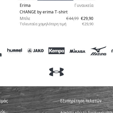
Erima
Γυναικεία
CHANGE by erima T-shirt
Μπλε
€44,99
€29,90
Τελευταία χαμηλότερη τιμή
€29,90
34 36
 εμάς
Εξυπηρέτηση πελατών
εμάς
Ασκήστε εδώ το δικαίωμα υπ