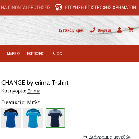
 ΝΑ ΓΊΝΟΝΤΑΙ ΕΡΩΤΉΣΕΙΣ.
ΕΓΓΎΗΣΗ ΕΠΙΣΤΡΟΦΉΣ ΧΡΗΜΆΤΩΝ
Σχετικά μ' εμάς
Βοήθεια
Χρήστης
καλάθι
Σ
ΜΑΡΚΕΣ
ΕΚΠΤΩΣΕΙΣ
BLOG
CHANGE by erima T-shirt
Κατηγορία:
Erima
Γυναικεία,
Μπλε
Διάγραμμα μεγεθών