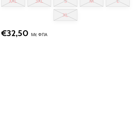
XXL
3XL
S
M
L
XL
€32,50
Με ΦΠΑ