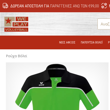
ΔΩΡΕΆΝ ΑΠΟΣΤΟΛΉ ΓΙΑ
ΠΑΡΑΓΓΕΛΊΕΣ ΆΝΩ ΤΩΝ €99,00
WePlayVolleyball.gr
ΝΕΕΣ ΑΦΙΞΕΙΣ
ΠΑΠΟΎΤΣΙΑ ΒΌΛΕΪ
Ρ
Ρούχα Βόλεϊ