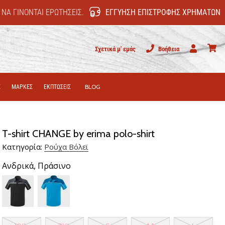
 ΝΑ ΓΊΝΟΝΤΑΙ ΕΡΩΤΉΣΕΙΣ.
ΕΓΓΎΗΣΗ ΕΠΙΣΤΡΟΦΉΣ ΧΡΗΜΆΤΩΝ
Σχετικά μ' εμάς
Βοήθεια
Χρήστης
καλάθι
Σ
ΜΑΡΚΕΣ
ΕΚΠΤΩΣΕΙΣ
BLOG
T-shirt CHANGE by erima polo-shirt
Κατηγορία:
Ρούχα Βόλεϊ
Ανδρικά,
Πράσινο