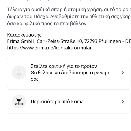
Τέλειο για ομαδικά σπορ ή ατομική χρήση, αυτό το pol
δώρων του Πάσχα. Αναβαθμίστε την αθλητική σας γκαρν
όσο και φιλικό προς το περιβάλλον.
Κατασκευαστής
Erima GmbH
, Carl-Zeiss-Straße 10, 72793 Pfullingen - D
https://www.erima.de/kontaktformular
Στείλτε κριτική για το προϊόν
Θα θέλαμε να διαβάσουμε τη γνώμη
Στείλτε κριτική για το προϊόν
σας
Περισσότερα από Erima
Erima