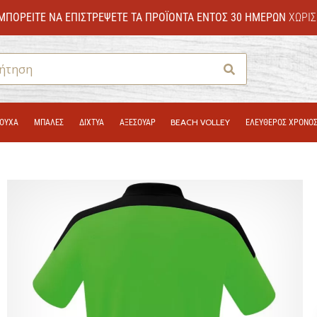
ΜΠΟΡΕΊΤΕ ΝΑ ΕΠΙΣΤΡΈΨΕΤΕ ΤΑ ΠΡΟΪΌΝΤΑ ΕΝΤΌΣ 30 ΗΜΕΡΏΝ
ΧΩΡΊΣ
Αναζήτηση
ΟΎΧΑ
ΜΠΑΛΕΣ
ΔΊΧΤΥΑ
ΑΞΕΣΟΥΑΡ
BEACH VOLLEY
ΕΛΕΥΘΕΡΟΣ ΧΡΟΝΟ