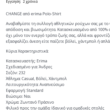
Εγγύηση:
2 χρόνια
CHANGE από erima Polo-Shirt
Αναβαθμίστε τη συλλογή αθλητικών ρούχων σας με το C
απόδοση και βιωσιμότητα. Κατασκευασμένο από 100% 
όχι μόνο τον ενεργό τρόπο ζωής σας, αλλά και φροντίζ
εξασφαλίζει άνεση είτε παίζετε βόλεϊ, χάντμπολ ή απλ
Κύρια Χαρακτηριστικά:
Κατασκευαστής:
Erima
Σχεδιασμένο για:
Άνδρες
Σεζόν:
232
Άθλημα:
Casual, Βόλεϊ, Χάντμπολ
Λειτουργικότητα:
Αναπνεύσιμο
Εφαρμογή:
Standard
Βιώσιμο:
Ναι
Χρώμα:
Ζωντανό Πράσινο
Φιλικό προς την ομάδα:
Ιδανικό για ομαδικές στολές