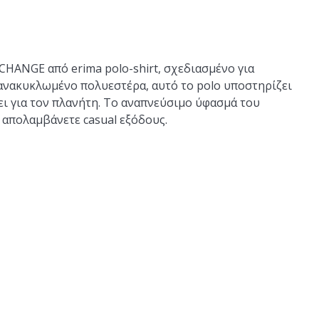
HANGE από erima polo-shirt, σχεδιασμένο για
ανακυκλωμένο πολυεστέρα, αυτό το polo υποστηρίζει
ει για τον πλανήτη. Το αναπνεύσιμο ύφασμά του
ά απολαμβάνετε casual εξόδους.