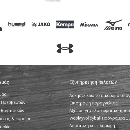
 εμάς
Εξυπηρέτηση πελατών
εμάς
Ασκήστε εδώ το δικαίωμα υπ
 Πρεσβευτών
Επιστροφή παραγγελίας
 θυγατρικών
Αξίωση για ελαττωματικό προϊ
Weplayvolleyball Πρόγραμμα 
ασίας & καριέρα
Αποστολή και πληρωμή
ookie