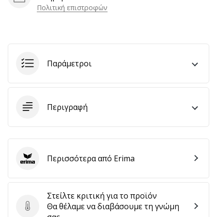
Πολιτική επιστροφών
αποφέρουν
έσοδα.
…
Παράμετροι
Εμφάνιση
όλων
των
άρθρων
Περιγραφή
Περισσότερα από Erima
Erima
Στείλτε κριτική για το προϊόν
Θα θέλαμε να διαβάσουμε τη γνώμη
Στείλτε κριτική για το προϊόν
σας