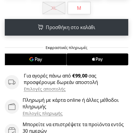
9 λεπτά ανάγνωσης
XL
M
Weplayvolleyball
Πρόγραμμα
Συνεργατών
Προσθήκη στο καλάθι
Έχετε
τον
δικό
σας
ιστότοπο,
ιστολόγιο,
σελίδα
Για αγορές πάνω από
€99,00
σας
στο
προσφέρουμε δωρεάν αποστολή
Facebook
Επιλογές αποστολής
ή
φόρουμ
Πληρωμή με κάρτα online ή άλλες μέθοδοι
συζητήσεων;
πληρωμής
Αφήστε
Επιλογές πληρωμής
τα
Μπορείτε να επιστρέψετε τα προϊόντα εντός
να
30 ημερών
σας