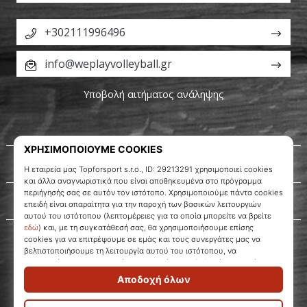
+302111996496
info@weplayvolleyball.gr
Υποβολή αιτήματος ανάληψης
Σχετικά μ' εμάς
Εξυπηρέτηση πελατών
WePlayVolleyball.gr