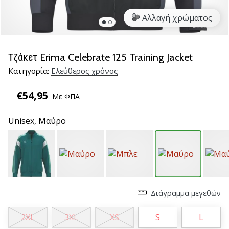
βόλεϊ
Αλλαγή χρώματος
Είστε
λάτρης
του
Τζάκετ Erima Celebrate 125 Training Jacket
βόλεϊ
Κατηγορία:
Ελεύθερος χρόνος
όπως
εμείς;
€54,95
Ελάτε
Με ΦΠΑ
μαζί
μας
Unisex,
Μαύρο
ως
πρεσβευτής
της
μάρκας
μας.
Διάγραμμα μεγεθών
11. 8. 2022
2XL
3XL
XS
S
L
•