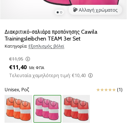
βόλεϊ
Αλλαγή χρώματος
Είστε
λάτρης
του
Διακριτικό-σαλιάρα προπόνησης Cawila
βόλεϊ
Trainingsleibchen TEAM 3er Set
όπως
Κατηγορία:
Εξοπλισμός βόλεϊ
εμείς;
Ελάτε
€11,95
μαζί
μας
€11,40
Με ΦΠΑ
ως
Τελευταία χαμηλότερη τιμή:
€10,40
πρεσβευτής
της
Κριτικές
Unisex,
Ροζ
(1)
μάρκας
μας.
11. 8. 2022
•