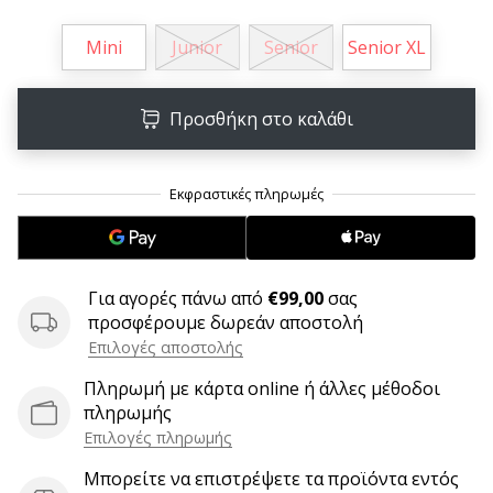
9 λεπτά ανάγνωσης
Weplayvolleyball
Mini
Junior
Senior
Senior XL
Πρόγραμμα
Συνεργατών
Προσθήκη στο καλάθι
Έχετε
τον
δικό
σας
ιστότοπο,
ιστολόγιο,
σελίδα
στο
Για αγορές πάνω από
€99,00
σας
Facebook
προσφέρουμε δωρεάν αποστολή
ή
Επιλογές αποστολής
φόρουμ
Πληρωμή με κάρτα online ή άλλες μέθοδοι
συζητήσεων;
πληρωμής
Αφήστε
Επιλογές πληρωμής
τα
να
Μπορείτε να επιστρέψετε τα προϊόντα εντός
σας