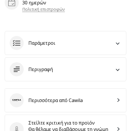
30 ημερών
αποφέρουν
Πολιτική επιστροφών
έσοδα.
…
Εμφάνιση
Παράμετροι
όλων
των
άρθρων
Περιγραφή
Περισσότερα από Cawila
Cawila
Στείλτε κριτική για το προϊόν
Θα θέλαμε να διαβάσουμε τη γνώμη