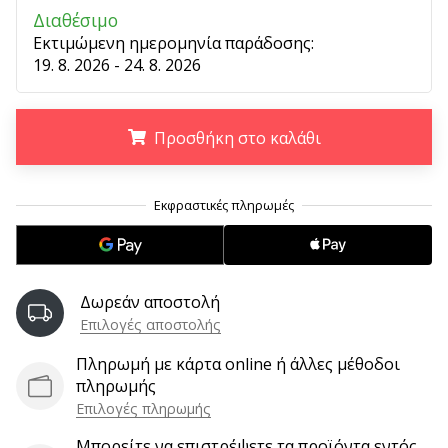
9 λεπτά ανάγνωσης
Διαθέσιμο
Weplayvolleyball
Εκτιμώμενη ημερομηνία παράδοσης:
Πρόγραμμα
19. 8. 2026 - 24. 8. 2026
Συνεργατών
Έχετε
τον
Προσθήκη στο καλάθι
δικό
σας
.
.
.
ιστότοπο,
ιστολόγιο,
σελίδα
στο
Facebook
Δωρεάν αποστολή
ή
Επιλογές αποστολής
φόρουμ
συζητήσεων;
Πληρωμή με κάρτα online ή άλλες μέθοδοι
Αφήστε
πληρωμής
τα
Επιλογές πληρωμής
να
σας
Μπορείτε να επιστρέψετε τα προϊόντα εντός