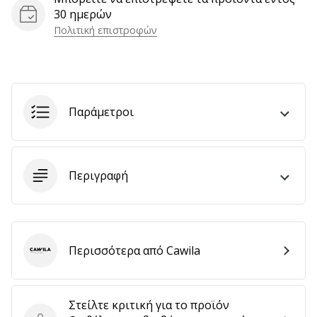
αποφέρουν
30 ημερών
έσοδα.
Πολιτική επιστροφών
…
Εμφάνιση
Παράμετροι
όλων
των
άρθρων
Περιγραφή
Περισσότερα από Cawila
Cawila
Στείλτε κριτική για το προϊόν