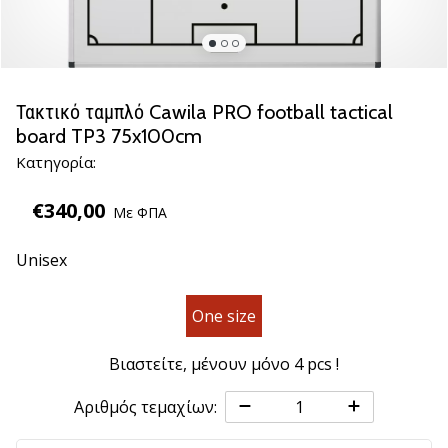
βόλεϊ
Είστε
λάτρης
του
Τακτικό ταμπλό Cawila PRO football tactical
βόλεϊ
board TP3 75x100cm
όπως
Κατηγορία:
εμείς;
Ελάτε
€340,00
μαζί
Με ΦΠΑ
μας
ως
Unisex
πρεσβευτής
της
One size
μάρκας
μας.
Βιαστείτε, μένουν μόνο
4 pcs
!
11. 8. 2022
Αριθμός τεμαχίων:
•