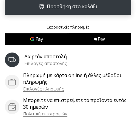
9 λεπτά ανάγνωσης
Προσθήκη στο καλάθι
Weplayvolleyball
Πρόγραμμα
Συνεργατών
Έχετε
τον
δικό
σας
Δωρεάν αποστολή
ιστότοπο,
Επιλογές αποστολής
ιστολόγιο,
σελίδα
Πληρωμή με κάρτα online ή άλλες μέθοδοι
στο
πληρωμής
Facebook
Επιλογές πληρωμής
ή
Μπορείτε να επιστρέψετε τα προϊόντα εντός
φόρουμ
30 ημερών
συζητήσεων;
Πολιτική επιστροφών
Αφήστε
τα
να
σας