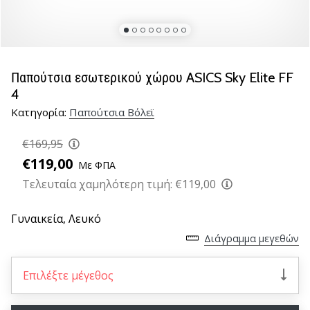
βόλεϊ
Είστε
λάτρης
του
Παπούτσια εσωτερικού χώρου ASICS Sky Elite FF
βόλεϊ
4
όπως
Κατηγορία:
Παπούτσια Βόλεϊ
εμείς;
Ελάτε
€169,95
μαζί
μας
€119,00
Με ΦΠΑ
ως
Τελευταία χαμηλότερη τιμή:
€119,00
πρεσβευτής
της
Γυναικεία,
Λευκό
μάρκας
μας.
Διάγραμμα μεγεθών
Επιλέξτε μέγεθος
11. 8. 2022
•