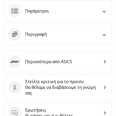
αποφέρουν
έσοδα.
Παράμετροι
…
Περιγραφή
Εμφάνιση
όλων
των
άρθρων
Περισσότερα από ASICS
ASICS
Στείλτε κριτική για το προϊόν
Θα θέλαμε να διαβάσουμε τη γνώμη
Στείλτε κριτική για το προϊόν
σας
Ερωτήσεις
Ερωτήσεις
Ρωτήστε μας ό,τι θέλετε