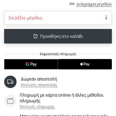
9 λεπτά ανάγνωσης
Διάγραμμα μεγεθών
Weplayvolleyball
Πρόγραμμα
Επιλέξτε μέγεθος
Συνεργατών
Έχετε
τον
Προσθήκη στο καλάθι
δικό
σας
ιστότοπο,
ιστολόγιο,
σελίδα
στο
Facebook
Δωρεάν αποστολή
ή
Επιλογές αποστολής
φόρουμ
συζητήσεων;
Πληρωμή με κάρτα online ή άλλες μέθοδοι
Αφήστε
πληρωμής
τα
Επιλογές πληρωμής
να
σας