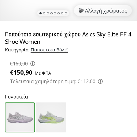
βόλεϊ
Αλλαγή χρώματος
Είστε
λάτρης
του
Παπούτσια εσωτερικού χώρου Asics Sky Elite FF 4
βόλεϊ
Shoe Women
όπως
Κατηγορία:
Παπούτσια Βόλεϊ
εμείς;
Ελάτε
€160,00
μαζί
μας
€150,90
Με ΦΠΑ
ως
Τελευταία χαμηλότερη τιμή:
€112,00
πρεσβευτής
της
Γυναικεία
μάρκας
μας.
11. 8. 2022
•