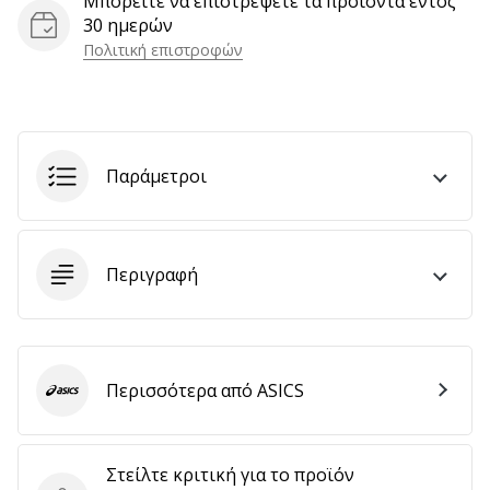
Μπορείτε να επιστρέψετε τα προϊόντα εντός
αποφέρουν
30 ημερών
έσοδα.
Πολιτική επιστροφών
…
Εμφάνιση
Παράμετροι
όλων
των
άρθρων
Περιγραφή
Περισσότερα από ASICS
ASICS
Στείλτε κριτική για το προϊόν