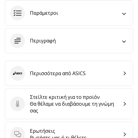
αποφέρουν
έσοδα.
Παράμετροι
…
Περιγραφή
Εμφάνιση
όλων
των
άρθρων
Περισσότερα από ASICS
ASICS
Στείλτε κριτική για το προϊόν
Θα θέλαμε να διαβάσουμε τη γνώμη
Στείλτε κριτική για το προϊόν
σας
Ερωτήσεις
Ερωτήσεις
Ρωτήστε μας ό,τι θέλετε