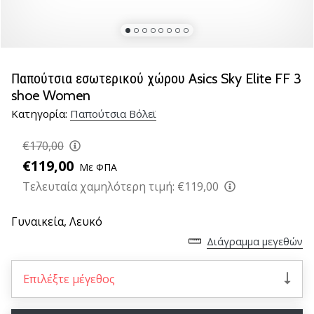
βόλεϊ
Είστε
λάτρης
του
Παπούτσια εσωτερικού χώρου Asics Sky Elite FF 3
βόλεϊ
shoe Women
όπως
Κατηγορία:
Παπούτσια Βόλεϊ
εμείς;
Ελάτε
€170,00
μαζί
μας
€119,00
Με ΦΠΑ
ως
Τελευταία χαμηλότερη τιμή:
€119,00
πρεσβευτής
της
Γυναικεία,
Λευκό
μάρκας
μας.
Διάγραμμα μεγεθών
Επιλέξτε μέγεθος
11. 8. 2022
•