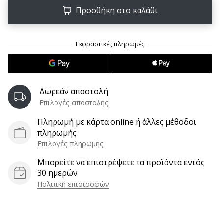
9 λεπτά ανάγνωσης
Προσθήκη στο καλάθι
Weplayvolleyball
Πρόγραμμα
Συνεργατών
Έχετε
τον
δικό
σας
Δωρεάν αποστολή
ιστότοπο,
Επιλογές αποστολής
ιστολόγιο,
σελίδα
Πληρωμή με κάρτα online ή άλλες μέθοδοι
στο
πληρωμής
Facebook
Επιλογές πληρωμής
ή
Μπορείτε να επιστρέψετε τα προϊόντα εντός
φόρουμ
30 ημερών
συζητήσεων;
Πολιτική επιστροφών
Αφήστε
τα
να
σας