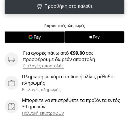
9 λεπτά ανάγνωσης
Προσθήκη στο καλάθι
Weplayvolleyball
Πρόγραμμα
Συνεργατών
Έχετε
τον
δικό
σας
Για αγορές πάνω από
€99,00
σας
ιστότοπο,
προσφέρουμε δωρεάν αποστολή
ιστολόγιο,
Επιλογές αποστολής
σελίδα
Πληρωμή με κάρτα online ή άλλες μέθοδοι
στο
πληρωμής
Facebook
ή
Επιλογές πληρωμής
φόρουμ
Μπορείτε να επιστρέψετε τα προϊόντα εντός
συζητήσεων;
30 ημερών
Αφήστε
Πολιτική επιστροφών
τα
να
σας