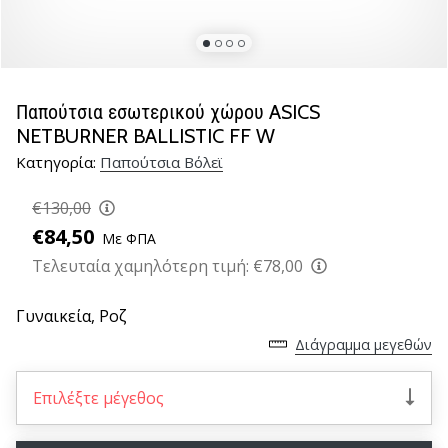
βόλεϊ
Είστε
λάτρης
του
Παπούτσια εσωτερικού χώρου ASICS
βόλεϊ
NETBURNER BALLISTIC FF W
όπως
Κατηγορία:
Παπούτσια Βόλεϊ
εμείς;
Ελάτε
€130,00
μαζί
μας
€84,50
Με ΦΠΑ
ως
Τελευταία χαμηλότερη τιμή:
€78,00
πρεσβευτής
της
Γυναικεία,
Ροζ
μάρκας
μας.
Διάγραμμα μεγεθών
Επιλέξτε μέγεθος
11. 8. 2022
•