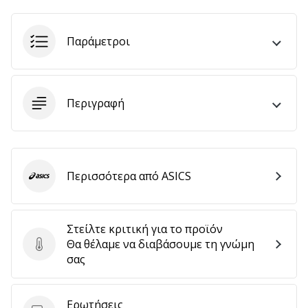
αποφέρουν
έσοδα.
Παράμετροι
…
Εμφάνιση
Περιγραφή
όλων
των
άρθρων
Περισσότερα από ASICS
ASICS
Στείλτε κριτική για το προϊόν
Θα θέλαμε να διαβάσουμε τη γνώμη
Στείλτε κριτική για το προϊόν
σας
Ερωτήσεις