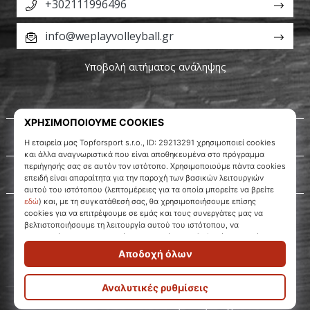
+302111996496
info@weplayvolleyball.gr
Υποβολή αιτήματος ανάληψης
Σχετικά μ' εμάς
Εξυπηρέτηση πελατών
WePlayVolleyball.gr
© 2010 – 2026
WePlayVolleyball.gr